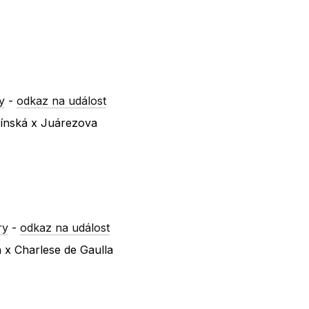
y
-
odkaz na událost
línská x Juárezova
ry
-
odkaz na událost
 x Charlese de Gaulla