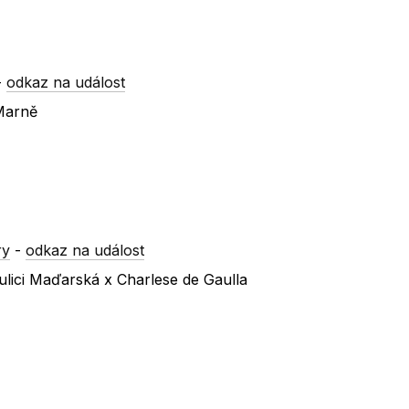
-
odkaz na událost
Marně
ry
-
odkaz na událost
lici Maďarská x Charlese de Gaulla