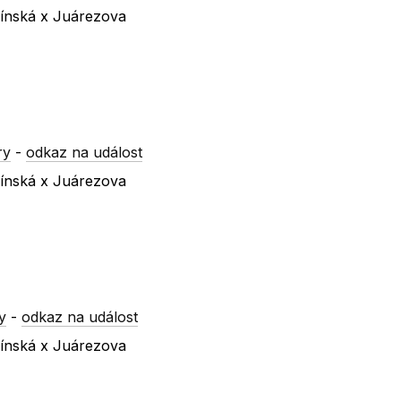
línská x Juárezova
ry
-
odkaz na událost
línská x Juárezova
y
-
odkaz na událost
línská x Juárezova