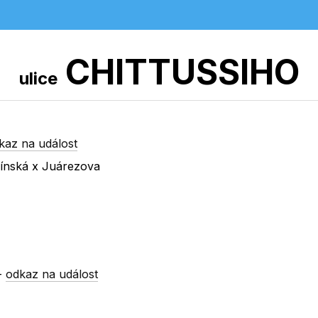
CHITTUSSIHO
ulice
kaz na událost
línská x Juárezova
-
odkaz na událost