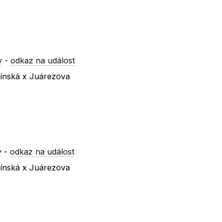
y
-
odkaz na událost
línská x Juárezova
y
-
odkaz na událost
línská x Juárezova