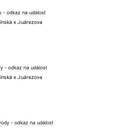
y
-
odkaz na událost
línská x Juárezova
ry
-
odkaz na událost
línská x Juárezova
vody
-
odkaz na událost