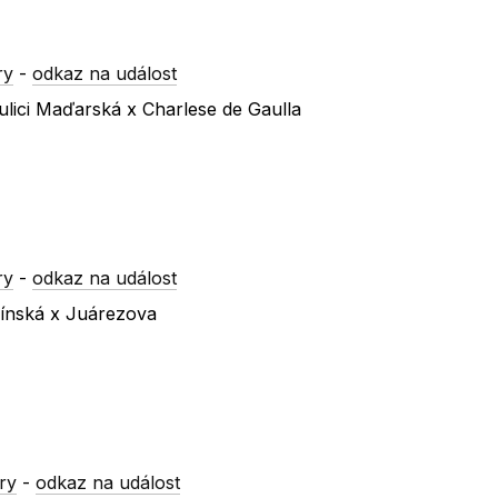
ry
-
odkaz na událost
lici Maďarská x Charlese de Gaulla
ry
-
odkaz na událost
línská x Juárezova
ry
-
odkaz na událost