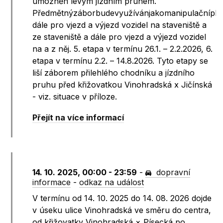
umožněn levým jízdním pruhem.
Předmětnýzáborbudevyužívánjakomanipulačníploc
dále pro vjezd a výjezd vozidel na staveniště a
ze staveniště a dále pro vjezd a výjezd vozidel
na a z něj. 5. etapa v termínu 26.1. – 2.2.2026, 6.
etapa v termínu 2.2. – 14.8.2026. Tyto etapy se
liší záborem přilehlého chodníku a jízdního
pruhu před křižovatkou Vinohradská x Jičínská
- viz. situace v příloze.
Přejít na více informací
14. 10. 2025, 00:00 - 23:59
-
dopravní
informace
-
odkaz na událost
V termínu od 14. 10. 2025 do 14. 08. 2026 dojde
v úseku ulice Vinohradská ve směru do centra,
od křižovatky Vinohradská × Písecká po