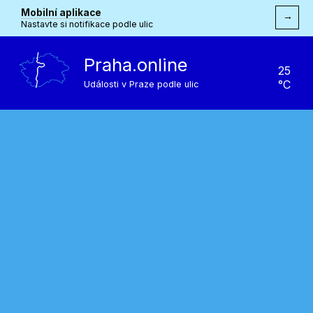
Mobilní aplikace
→
Nastavte si notifikace podle ulic
Praha.online
25
°C
Události v Praze podle ulic