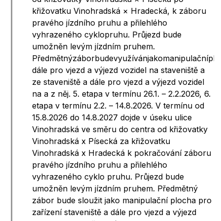
křižovatku Vinohradská × Hradecká, k záboru
pravého jízdního pruhu a přilehlého
vyhrazeného cyklopruhu. Průjezd bude
umožněn levým jízdním pruhem.
Předmětnýzáborbudevyužívánjakomanipulačníploc
dále pro vjezd a výjezd vozidel na staveniště a
ze staveniště a dále pro vjezd a výjezd vozidel
na a z něj. 5. etapa v termínu 26.1. – 2.2.2026, 6.
etapa v termínu 2.2. – 14.8.2026. V termínu od
15.8.2026 do 14.8.2027 dojde v úseku ulice
Vinohradská ve směru do centra od křižovatky
Vinohradská x Písecká za křižovatku
Vinohradská x Hradecká k pokračování záboru
pravého jízdního pruhu a přilehlého
vyhrazeného cyklo pruhu. Průjezd bude
umožněn levým jízdním pruhem. Předmětný
zábor bude sloužit jako manipulační plocha pro
zařízení staveniště a dále pro vjezd a výjezd