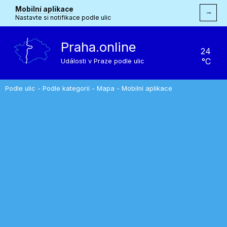
Mobilní aplikace
→
Nastavte si notifikace podle ulic
Praha.online
24
°C
Události v Praze podle ulic
Podle ulic
-
Podle kategorií
-
Mapa
-
Mobilní aplikace