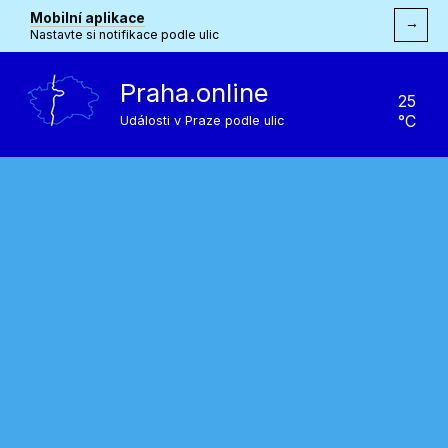
Mobilní aplikace
→
Nastavte si notifikace podle ulic
Praha.online
25
°C
Události v Praze podle ulic