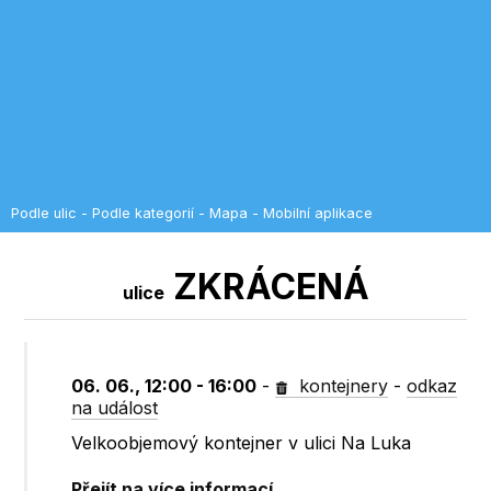
Podle ulic
-
Podle kategorií
-
Mapa
-
Mobilní aplikace
ZKRÁCENÁ
ulice
06. 06., 12:00 - 16:00
-
kontejnery
-
odkaz
na událost
Velkoobjemový kontejner v ulici Na Luka
Přejít na více informací