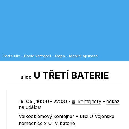
Podle ulic
-
Podle kategorií
-
Mapa
-
Mobilní aplikace
U TŘETÍ BATERIE
ulice
16. 05., 10:00 - 22:00
-
kontejnery
-
odkaz
na událost
Velkoobjemový kontejner v ulici U Vojenské
nemocnice x U IV. baterie