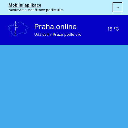
Mobilní aplikace
→
Nastavte si notifikace podle ulic
Praha.online
16 °C
Události v Praze podle ulic