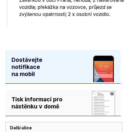
Závěrkou v obci Praha; nehoda; 2 havarovaná
vozidla; překážka na vozovce, průjezd se
zvýšenou opatrností; 2 x osobní vozidlo.
Dostávejte
notifikace
na mobil
Tisk informací pro
nástěnku v domě
Další ulice