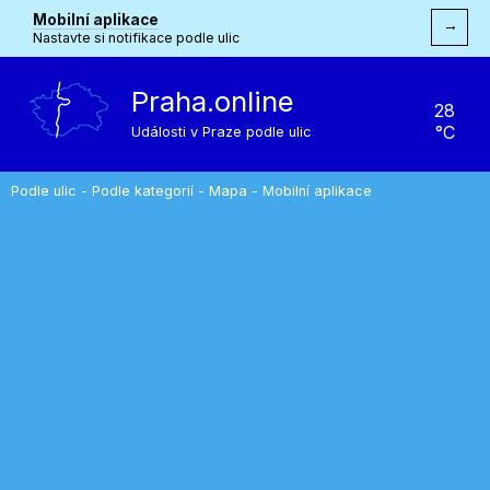
Mobilní aplikace
→
Nastavte si notifikace podle ulic
Praha.online
28
°C
Události v Praze podle ulic
Podle ulic
-
Podle kategorií
-
Mapa
-
Mobilní aplikace