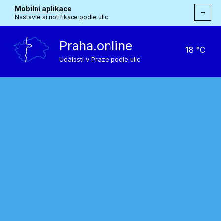
Mobilní aplikace
→
Nastavte si notifikace podle ulic
Praha.online
18 °C
Události v Praze podle ulic