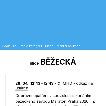
Podle ulic
-
Podle kategorií
-
Mapa
-
Mobilní aplikace
BĚŽECKÁ
ulice
28. 04., 12:43 - 12:43
-
MHD
-
odkaz na
událost
Dopravní opatření v souvislosti s konáním
běžeckého závodu Maraton Praha 2026 - Z