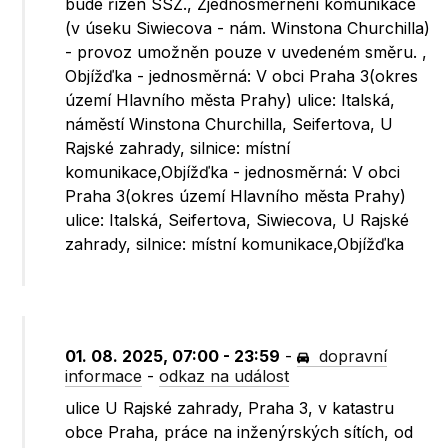
bude řízen SSZ., Zjednosměrnění komunikace
(v úseku Siwiecova - nám. Winstona Churchilla)
- provoz umožněn pouze v uvedeném směru. ,
Objížďka - jednosměrná: V obci Praha 3(okres
území Hlavního města Prahy) ulice: Italská,
náměstí Winstona Churchilla, Seifertova, U
Rajské zahrady, silnice: místní
komunikace,Objížďka - jednosměrná: V obci
Praha 3(okres území Hlavního města Prahy)
ulice: Italská, Seifertova, Siwiecova, U Rajské
zahrady, silnice: místní komunikace,Objížďka
01. 08. 2025, 07:00 - 23:59
-
dopravní
informace
-
odkaz na událost
ulice U Rajské zahrady, Praha 3, v katastru
obce Praha, práce na inženýrských sítích, od