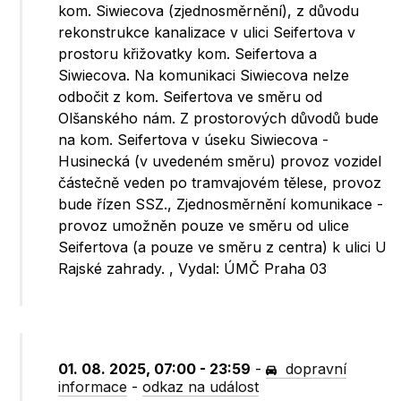
kom. Siwiecova (zjednosměrnění), z důvodu
rekonstrukce kanalizace v ulici Seifertova v
prostoru křižovatky kom. Seifertova a
Siwiecova. Na komunikaci Siwiecova nelze
odbočit z kom. Seifertova ve směru od
Olšanského nám. Z prostorových důvodů bude
na kom. Seifertova v úseku Siwiecova -
Husinecká (v uvedeném směru) provoz vozidel
částečně veden po tramvajovém tělese, provoz
bude řízen SSZ., Zjednosměrnění komunikace -
provoz umožněn pouze ve směru od ulice
Seifertova (a pouze ve směru z centra) k ulici U
Rajské zahrady. , Vydal: ÚMČ Praha 03
01. 08. 2025, 07:00 - 23:59
-
dopravní
informace
-
odkaz na událost