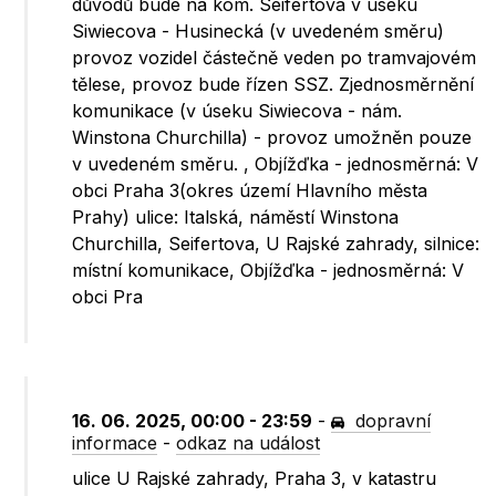
důvodů bude na kom. Seifertova v úseku
Siwiecova - Husinecká (v uvedeném směru)
provoz vozidel částečně veden po tramvajovém
tělese, provoz bude řízen SSZ. Zjednosměrnění
komunikace (v úseku Siwiecova - nám.
Winstona Churchilla) - provoz umožněn pouze
v uvedeném směru. , Objížďka - jednosměrná: V
obci Praha 3(okres území Hlavního města
Prahy) ulice: Italská, náměstí Winstona
Churchilla, Seifertova, U Rajské zahrady, silnice:
místní komunikace, Objížďka - jednosměrná: V
obci Pra
16. 06. 2025, 00:00 - 23:59
-
dopravní
informace
-
odkaz na událost
ulice U Rajské zahrady, Praha 3, v katastru