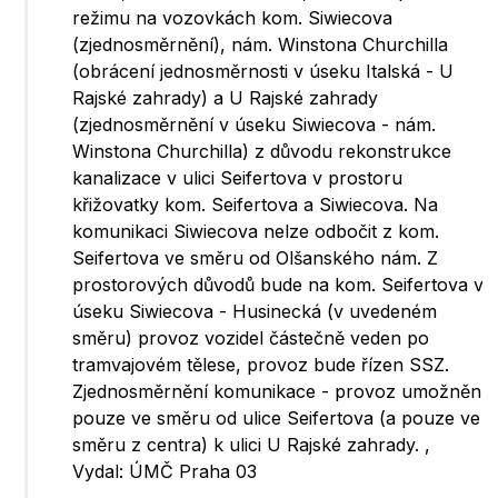
režimu na vozovkách kom. Siwiecova
(zjednosměrnění), nám. Winstona Churchilla
(obrácení jednosměrnosti v úseku Italská - U
Rajské zahrady) a U Rajské zahrady
(zjednosměrnění v úseku Siwiecova - nám.
Winstona Churchilla) z důvodu rekonstrukce
kanalizace v ulici Seifertova v prostoru
křižovatky kom. Seifertova a Siwiecova. Na
komunikaci Siwiecova nelze odbočit z kom.
Seifertova ve směru od Olšanského nám. Z
prostorových důvodů bude na kom. Seifertova v
úseku Siwiecova - Husinecká (v uvedeném
směru) provoz vozidel částečně veden po
tramvajovém tělese, provoz bude řízen SSZ.
Zjednosměrnění komunikace - provoz umožněn
pouze ve směru od ulice Seifertova (a pouze ve
směru z centra) k ulici U Rajské zahrady. ,
Vydal: ÚMČ Praha 03