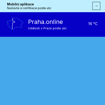
Mobilní aplikace
→
Nastavte si notifikace podle ulic
Praha.online
16 °C
Události v Praze podle ulic