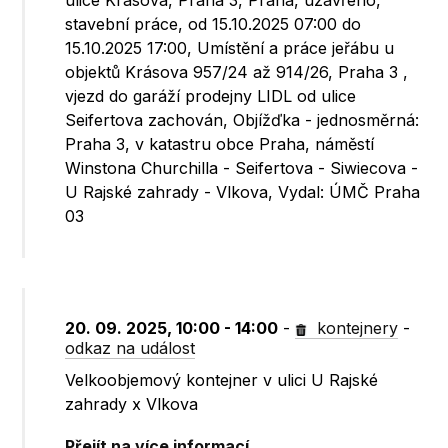
ulice Krásova, Praha 3, Praha, uzavřeno,
stavební práce, od 15.10.2025 07:00 do
15.10.2025 17:00, Umístění a práce jeřábu u
objektů Krásova 957/24 až 914/26, Praha 3 ,
vjezd do garáží prodejny LIDL od ulice
Seifertova zachován, Objížďka - jednosměrná:
Praha 3, v katastru obce Praha, náměstí
Winstona Churchilla - Seifertova - Siwiecova -
U Rajské zahrady - Vlkova, Vydal: ÚMČ Praha
03
20. 09. 2025, 10:00 - 14:00
-
kontejnery
-
odkaz na událost
Velkoobjemový kontejner v ulici U Rajské
zahrady x Vlkova
Přejít na více informací