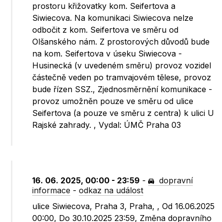
prostoru křižovatky kom. Seifertova a
Siwiecova. Na komunikaci Siwiecova nelze
odbočit z kom. Seifertova ve směru od
Olšanského nám. Z prostorových důvodů bude
na kom. Seifertova v úseku Siwiecova -
Husinecká (v uvedeném směru) provoz vozidel
částečně veden po tramvajovém tělese, provoz
bude řízen SSZ., Zjednosměrnění komunikace -
provoz umožněn pouze ve směru od ulice
Seifertova (a pouze ve směru z centra) k ulici U
Rajské zahrady. , Vydal: ÚMČ Praha 03
16. 06. 2025, 00:00 - 23:59
-
dopravní
informace
-
odkaz na událost
ulice Siwiecova, Praha 3, Praha, , Od 16.06.2025
00:00, Do 30.10.2025 23:59, Změna dopravního