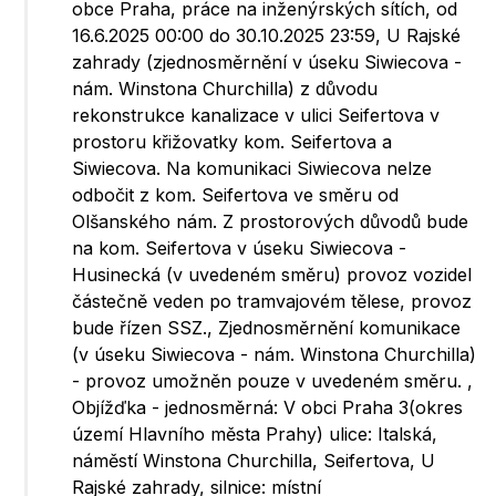
obce Praha, práce na inženýrských sítích, od
16.6.2025 00:00 do 30.10.2025 23:59, U Rajské
zahrady (zjednosměrnění v úseku Siwiecova -
nám. Winstona Churchilla) z důvodu
rekonstrukce kanalizace v ulici Seifertova v
prostoru křižovatky kom. Seifertova a
Siwiecova. Na komunikaci Siwiecova nelze
odbočit z kom. Seifertova ve směru od
Olšanského nám. Z prostorových důvodů bude
na kom. Seifertova v úseku Siwiecova -
Husinecká (v uvedeném směru) provoz vozidel
částečně veden po tramvajovém tělese, provoz
bude řízen SSZ., Zjednosměrnění komunikace
(v úseku Siwiecova - nám. Winstona Churchilla)
- provoz umožněn pouze v uvedeném směru. ,
Objížďka - jednosměrná: V obci Praha 3(okres
území Hlavního města Prahy) ulice: Italská,
náměstí Winstona Churchilla, Seifertova, U
Rajské zahrady, silnice: místní