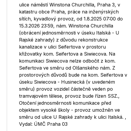
ulice náměstí Winstona Churchilla, Praha 3, v
katastru obce Praha, práce na inženýrských
sítích, kyvadlový provoz, od 1.8.2025 07:00 do
15.3.2026 23:59, nám. Winstona Churchilla
(obrácení jednosměrnosti v úseku Italská - U
Rajské zahrady) z důvodu rekonstrukce
kanalizace v ulici Seifertova v prostoru
křižovatky kom. Seifertova a Siwiecova. Na
komunikaci Siwiecova nelze odbočit z kom.
Seifertova ve směru od Olšanského nám. Z
prostorových důvodů bude na kom. Seifertova v
úseku Siwiecova - Husinecká (v uvedeném
směru) provoz vozidel částečně veden po
tramvajovém tělese, provoz bude řízen SSZ.,
Otočení jednosměrnosti komunikace před
objektem vysoké školy - provoz umožněn ve
směru od ulice U Rajské zahrady k ulici Italská. ,
Vydal: ÚMČ Praha 03