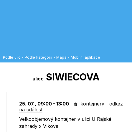
Podle ulic
-
Podle kategorií
-
Mapa
-
Mobilní aplikace
SIWIECOVA
ulice
25. 07., 09:00 - 13:00
-
kontejnery
-
odkaz
na událost
Velkoobjemový kontejner v ulici U Rajské
zahrady x Vlkova