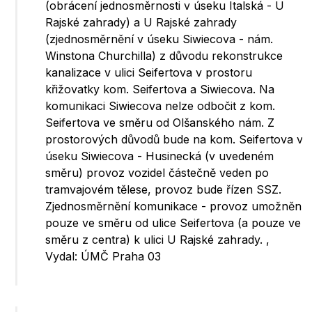
(obrácení jednosměrnosti v úseku Italská - U
Rajské zahrady) a U Rajské zahrady
(zjednosměrnění v úseku Siwiecova - nám.
Winstona Churchilla) z důvodu rekonstrukce
kanalizace v ulici Seifertova v prostoru
křižovatky kom. Seifertova a Siwiecova. Na
komunikaci Siwiecova nelze odbočit z kom.
Seifertova ve směru od Olšanského nám. Z
prostorových důvodů bude na kom. Seifertova v
úseku Siwiecova - Husinecká (v uvedeném
směru) provoz vozidel částečně veden po
tramvajovém tělese, provoz bude řízen SSZ.
Zjednosměrnění komunikace - provoz umožněn
pouze ve směru od ulice Seifertova (a pouze ve
směru z centra) k ulici U Rajské zahrady. ,
Vydal: ÚMČ Praha 03