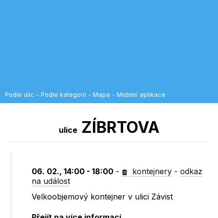
Podle ulic
-
Podle kategorií
-
Mapa
-
Mobilní aplikace
ZÍBRTOVA
ulice
06. 02., 14:00 - 18:00
-
kontejnery
-
odkaz
na událost
Velkoobjemový kontejner v ulici Závist
Přejít na více informací