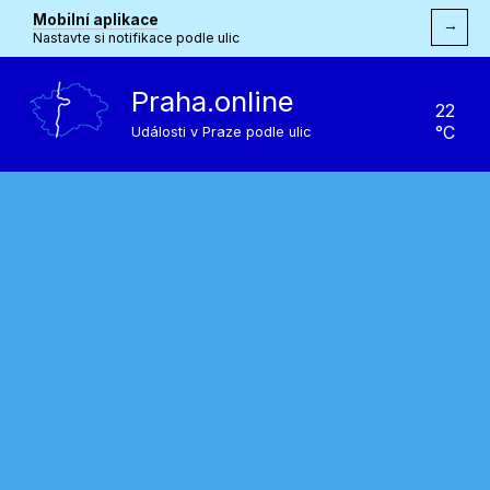
Mobilní aplikace
→
Nastavte si notifikace podle ulic
Praha.online
22
°C
Události v Praze podle ulic