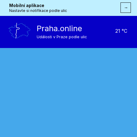
Mobilní aplikace
→
Nastavte si notifikace podle ulic
Praha.online
21 °C
Události v Praze podle ulic