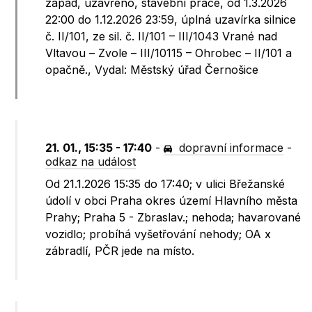
západ, uzavřeno, stavební práce, od 1.3.2026
22:00 do 1.12.2026 23:59, úplná uzavírka silnice
č. II/101, ze sil. č. II/101 – III/1043 Vrané nad
Vltavou – Zvole – III/10115 – Ohrobec – II/101 a
opačně., Vydal: Městský úřad Černošice
21. 01., 15:35 - 17:40
-
dopravní informace
-
odkaz na událost
Od 21.1.2026 15:35 do 17:40; v ulici Břežanské
údolí v obci Praha okres území Hlavního města
Prahy; Praha 5 - Zbraslav.; nehoda; havarované
vozidlo; probíhá vyšetřování nehody; OA x
zábradlí, PČR jede na místo.