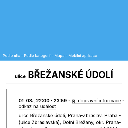
Podle ulic
-
Podle kategorií
-
Mapa
-
Mobilní aplikace
BŘEŽANSKÉ ÚDOLÍ
ulice
01. 03., 22:00 - 23:59
-
dopravní informace
-
odkaz na událost
ulice Břežanské údolí, Praha-Zbraslav, Praha -
(ulice Zbraslavská), Dolní Břežany, okr. Praha-