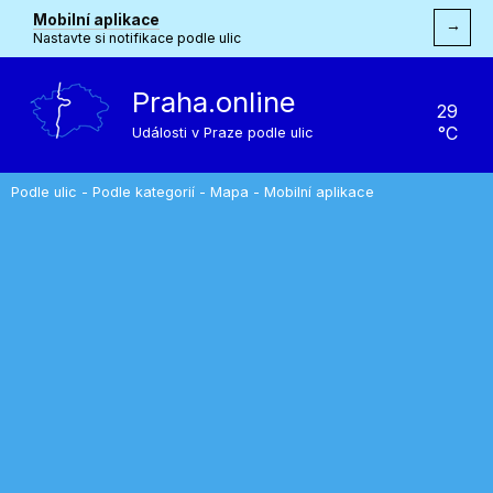
Mobilní aplikace
→
Nastavte si notifikace podle ulic
Praha.online
29
°C
Události v Praze podle ulic
Podle ulic
-
Podle kategorií
-
Mapa
-
Mobilní aplikace