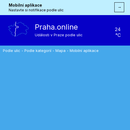
Mobilní aplikace
→
Nastavte si notifikace podle ulic
Praha.online
24
°C
Události v Praze podle ulic
Podle ulic
-
Podle kategorií
-
Mapa
-
Mobilní aplikace