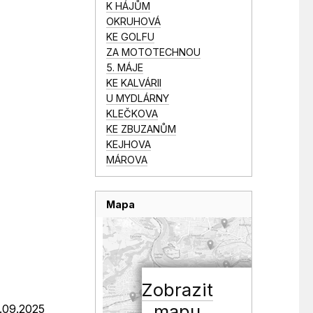
K HÁJŮM
OKRUHOVÁ
KE GOLFU
ZA MOTOTECHNOU
5. MÁJE
KE KALVÁRII
U MYDLÁRNY
KLEČKOVA
KE ZBUZANŮM
KEJHOVA
MÁROVA
Mapa
Zobrazit
mapu
6.09.2025