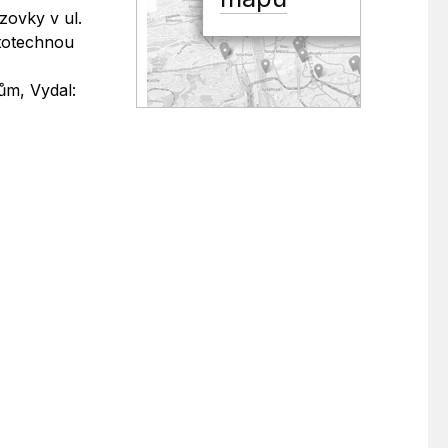
zovky v ul.
ototechnou
ům, Vydal: