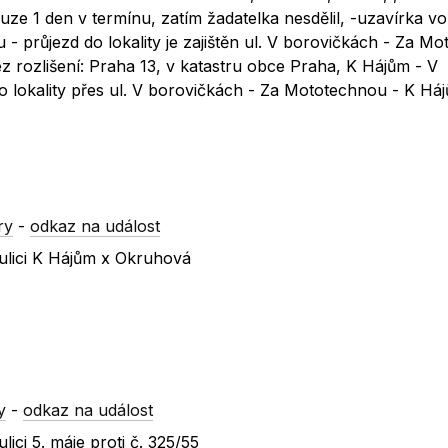
uze 1 den v termínu, zatím žadatelka nesdělil, -uzavírka vo
- průjezd do lokality je zajištěn ul. V borovičkách - Za M
ez rozlišení: Praha 13, v katastru obce Praha, K Hájům - V
 lokality přes ul. V borovičkách - Za Mototechnou - K Háj
ry
-
odkaz na událost
ulici K Hájům x Okruhová
y
-
odkaz na událost
ici 5. máje proti č. 325/55