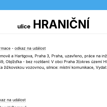
HRANIČNÍ
ulice
ormace
-
odkaz na událost
 domově a Hartigova, Praha 3, Praha, uzavřeno, práce na i
:59, Objížďka - bez rozlišení: V obci Praha 3(okres území H
Za žižkovskou vozovnou, silnice: místní komunikace, Vyda
kaz na událost