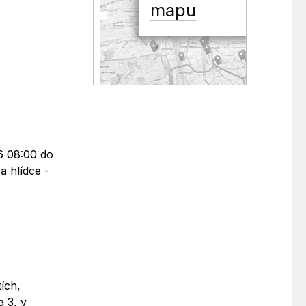
mapu
26 08:00 do
a hlídce -
ích,
a 3, v