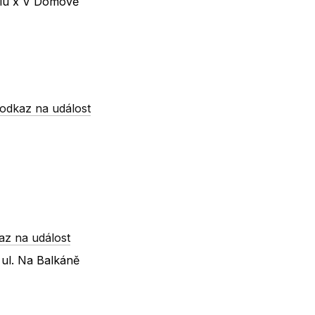
olu x V Domově
odkaz na událost
az na událost
ul. Na Balkáně