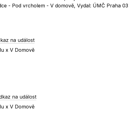
ídce - Pod vrcholem - V domově, Vydal: ÚMČ Praha 03
kaz na událost
olu x V Domově
dkaz na událost
olu x V Domově