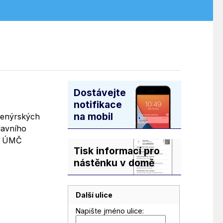
Dostávejte
notifikace
na mobil
nženýrských
lavního
l: ÚMČ
Tisk informací pro
nástěnku v domě
Další ulice
Napište jméno ulice: