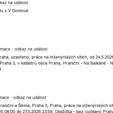
kaz na událost
olu x V Domově
rmace
-
odkaz na událost
 Praha, uzavřeno, práce na inženýrských sítích, od 24.5.20
: Praha 3, v katastru obce Praha, Hraniční - Na Balkáně - N
3
rmace
-
odkaz na událost
Hraniční a Šikmá, Praha 3, Praha, práce na inženýrských sít
6 08:00 do 27.5.2026 23:59, Objížďka - bez rozlišení: Prah