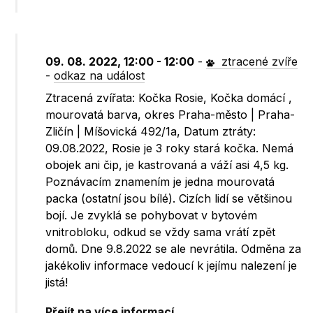
09. 08. 2022, 12:00 - 12:00
-
ztracené zvíře
-
odkaz na událost
Ztracená zvířata: Kočka Rosie, Kočka domácí ,
mourovatá barva, okres Praha-město | Praha-
Zličín | Míšovická 492/1a, Datum ztráty:
09.08.2022, Rosie je 3 roky stará kočka. Nemá
obojek ani čip, je kastrovaná a váží asi 4,5 kg.
Poznávacím znamením je jedna mourovatá
packa (ostatní jsou bílé). Cizích lidí se většinou
bojí. Je zvyklá se pohybovat v bytovém
vnitrobloku, odkud se vždy sama vrátí zpět
domů. Dne 9.8.2022 se ale nevrátila. Odměna za
jakékoliv informace vedoucí k jejímu nalezení je
jistá!
Přejít na více informací