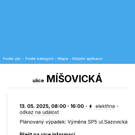
Podle ulic
-
Podle kategorií
-
Mapa
-
Mobilní aplikace
MÍŠOVICKÁ
ulice
13. 05. 2025, 08:00 - 16:00
-
elektřina
-
odkaz na událost
Plánovaný výpadek: Výměna SP5 ul.Sazovická
Přejít na více informací