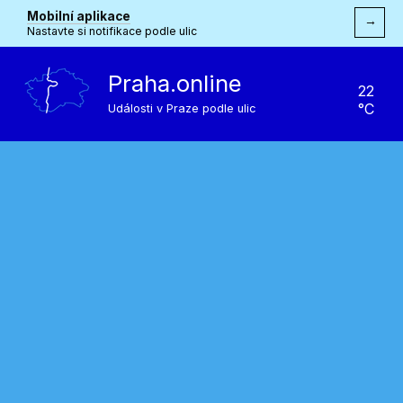
Mobilní aplikace
→
Nastavte si notifikace podle ulic
Praha.online
22
°C
Události v Praze podle ulic