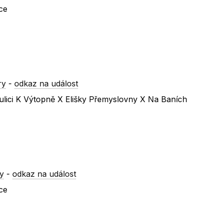
ce
ry
-
odkaz na událost
ulici K Výtopně X Elišky Přemyslovny X Na Baních
y
-
odkaz na událost
ce