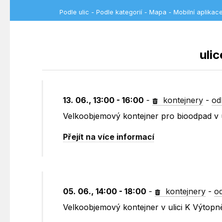
Podle ulic
-
Podle kategorií
-
Mapa
-
Mobilní aplikac
ulic
13. 06., 13:00 - 16:00
-
kontejnery
-
od
Velkoobjemový kontejner pro bioodpad v 
Přejít na více informací
05. 06., 14:00 - 18:00
-
kontejnery
-
o
Velkoobjemový kontejner v ulici K Výtop