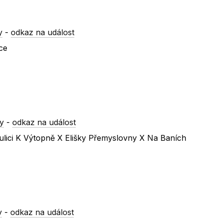
y
-
odkaz na událost
ce
y
-
odkaz na událost
ulici K Výtopně X Elišky Přemyslovny X Na Baních
y
-
odkaz na událost