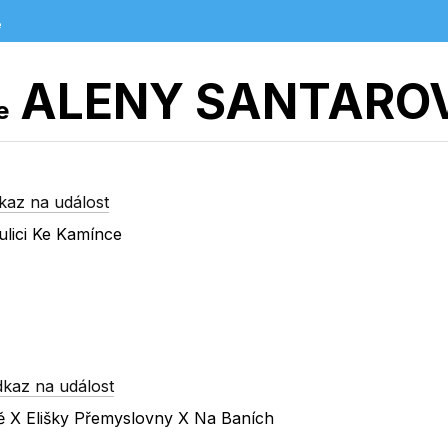
e
ALENY SANTARO
e
kaz na událost
ulici Ke Kamínce
dkaz na událost
ně X Elišky Přemyslovny X Na Baních