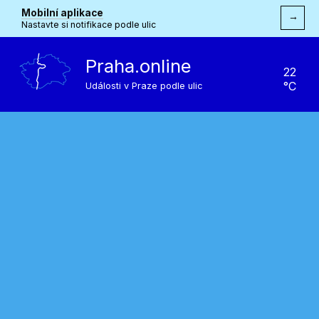
Mobilní aplikace
→
Nastavte si notifikace podle ulic
Praha.online
22
°C
Události v Praze podle ulic