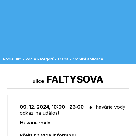
Podle ulic
-
Podle kategorií
-
Mapa
-
Mobilní aplikace
FALTYSOVA
ulice
09. 12. 2024, 10:00 - 23:00
-
havárie vody
-
odkaz na událost
Havárie vody
Přejít na více informací