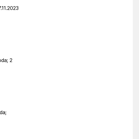
.11.2023
oda; 2
da;