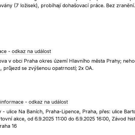
ovány (7 ložisek), probíhají dohašovací práce. Bez zranění
ace
-
odkaz na událost
oňova v obci Praha okres území Hlavního města Prahy; neho
 průjezd se zvýšenou opatrností; 2x OA.
 informace
-
odkaz na událost
 - ulice Na Baních, Praha-Lipence, Praha, přes: ulice Bar
tovní akce, od 6.9.2025 11:00 do 6.9.2025 16:00, Závod his
Praha 16