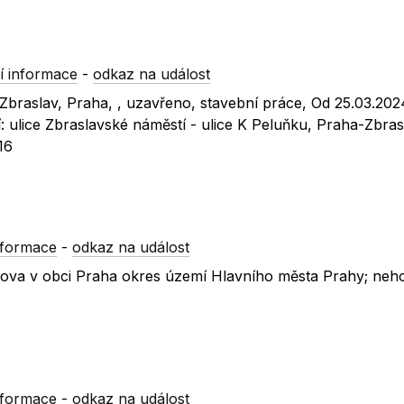
í informace
-
odkaz na událost
-Zbraslav, Praha, , uzavřeno, stavební práce, Od 25.03.20
í: ulice Zbraslavské náměstí - ulice K Peluňku, Praha-Zbras
16
nformace
-
odkaz na událost
toňova v obci Praha okres území Hlavního města Prahy; neho
nformace
-
odkaz na událost