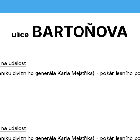
BARTOŇOVA
ulice
 na událost
íku divizního generála Karla Mejstříka) - požár lesního p
 na událost
íku divizního generála Karla Mejstříka) - požár lesního p