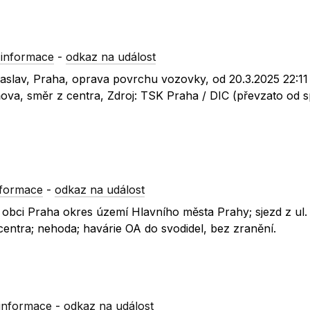
 informace
-
odkaz na událost
Zbraslav, Praha, oprava povrchu vozovky, od 20.3.2025 22:11
ňova, směr z centra, Zdroj: TSK Praha / DIC (převzato od s
nformace
-
odkaz na událost
 v obci Praha okres území Hlavního města Prahy; sjezd z ul.
centra; nehoda; havárie OA do svodidel, bez zranění.
informace
-
odkaz na událost