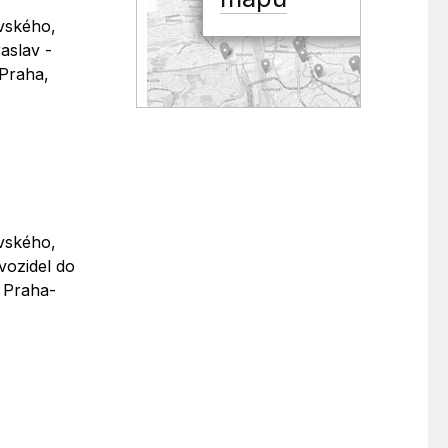
avského,
aslav -
 Praha,
avského,
vozidel do
, Praha-