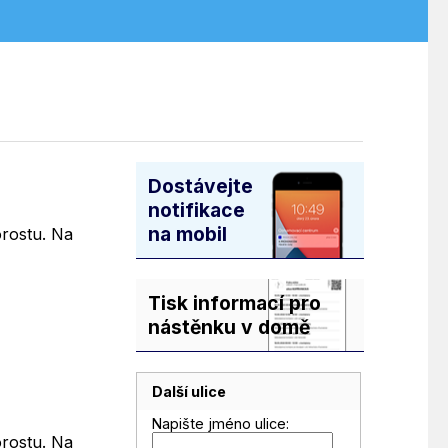
Dostávejte
notifikace
na mobil
orostu. Na
Tisk informací pro
nástěnku v domě
Další ulice
Napište jméno ulice:
orostu. Na