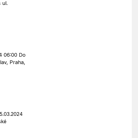
 ul.
24 06:00 Do
lav, Praha,
25.03.2024
ské