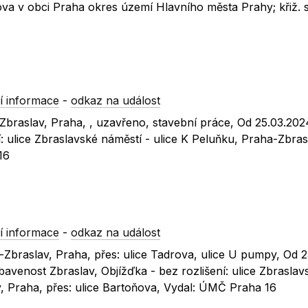
ova v obci Praha okres území Hlavního města Prahy; křiž. s
í informace
-
odkaz na událost
-Zbraslav, Praha, , uzavřeno, stavební práce, Od 25.03.20
í: ulice Zbraslavské náměstí - ulice K Peluňku, Praha-Zbras
16
í informace
-
odkaz na událost
-Zbraslav, Praha, přes: ulice Tadrova, ulice U pumpy, Od 
avenost Zbraslav, Objížďka - bez rozlišení: ulice Zbraslav
v, Praha, přes: ulice Bartoňova, Vydal: ÚMČ Praha 16