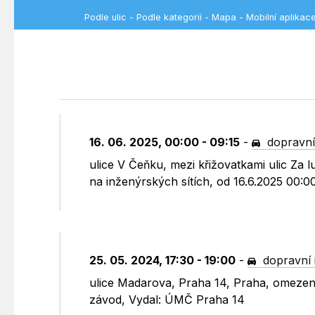
Podle ulic
-
Podle kategorií
-
Mapa
-
Mobilní aplikac
16. 06. 2025, 00:00 - 09:15
-
dopravní
ulice V Čeňku, mezi křižovatkami ulic Za
na inženýrských sítích, od 16.6.2025 00:
25. 05. 2024, 17:30 - 19:00
-
dopravní 
ulice Madarova, Praha 14, Praha, omezení
závod, Vydal: ÚMČ Praha 14