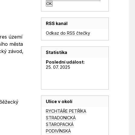
RSS kanál
Odkaz do RSS čtečky
kres území
ního města
cký závod,
Statistika
Poslední událost:
25. 07. 2025
Ulice v okolí
 Běžecký
RYCHTÁŘE PETŘÍKA
STRADONICKÁ
STAROPACKÁ
PODIVÍNSKÁ