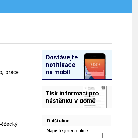
Dostávejte
notifikace
na mobil
o, práce
Tisk informací pro
nástěnku v domě
Další ulice
 Běžecký
Napište jméno ulice: