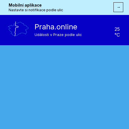
Mobilní aplikace
→
Nastavte si notifikace podle ulic
Praha.online
25
°C
Události v Praze podle ulic