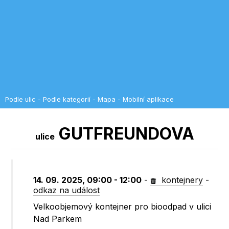
Podle ulic
-
Podle kategorií
-
Mapa
-
Mobilní aplikace
GUTFREUNDOVA
ulice
14. 09. 2025, 09:00 - 12:00
-
kontejnery
-
odkaz na událost
Velkoobjemový kontejner pro bioodpad v ulici
Nad Parkem