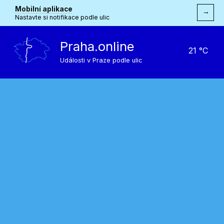
Mobilní aplikace
→
Nastavte si notifikace podle ulic
Praha.online
21 °C
Události v Praze podle ulic