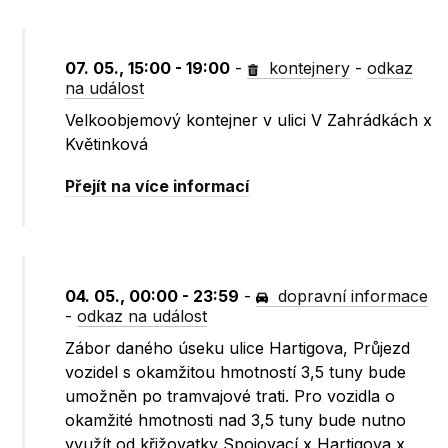
07. 05., 15:00 - 19:00
-
kontejnery
-
odkaz
na událost
Velkoobjemový kontejner v ulici V Zahrádkách x
Květinková
Přejít na více informací
04. 05., 00:00 - 23:59
-
dopravní informace
-
odkaz na událost
Zábor daného úseku ulice Hartigova, Průjezd
vozidel s okamžitou hmotností 3,5 tuny bude
umožněn po tramvajové trati. Pro vozidla o
okamžité hmotnosti nad 3,5 tuny bude nutno
využít od křižovatky Spojovací x Hartigova x