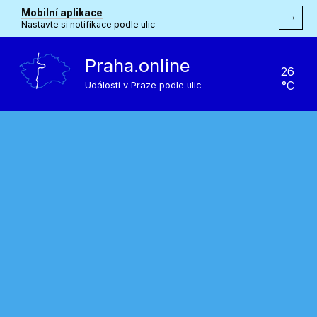
Mobilní aplikace
→
Nastavte si notifikace podle ulic
Praha.online
26
°C
Události v Praze podle ulic