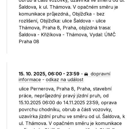
obrub a části vozovky, uzavírka ve směru od ul.
Šaldova, k ul. Thámova. V opačném směru je
komunikace průjezdná., Objížďka - bez
rozlišení, Objížďka: ulice Šaldova - ulice
Thámova, Praha 8, Praha, objízdná trasa:
Šaldova - Křižíkova - Thámova, Vydal: ÚMČ
Praha 08
15. 10. 2025, 06:00 - 23:59
-
dopravní
informace
-
odkaz na událost
ulice Pernerova, Praha 8, Praha, stavební
práce, neprůjezdný pravý jízdní pruh, od
15.10.2025 06:00 do 14.11.2025 23:59, oprava
povrchu chodníku, obrub a části vozovky,
uzavírka jízdní pruhu ve směru od ul. Šaldova, k
ul. Thámova. V opačném směru je komunikace