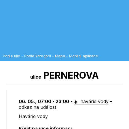
Podle ulic
-
Podle kategorií
-
Mapa
-
Mobilní aplikace
PERNEROVA
ulice
06. 05., 07:00 - 23:00
-
havárie vody
-
odkaz na událost
Havárie vody
Přejít na více informací