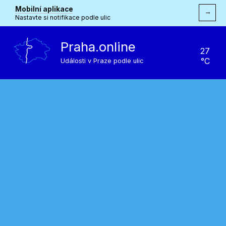
Mobilní aplikace
→
Nastavte si notifikace podle ulic
Praha.online
27
°C
Události v Praze podle ulic