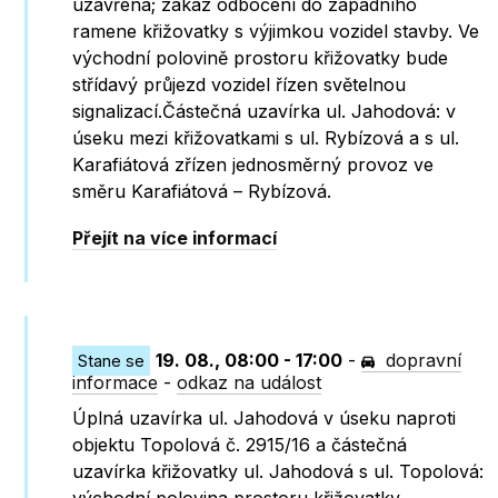
uzavřena; zákaz odbočení do západního
ramene křižovatky s výjimkou vozidel stavby. Ve
východní polovině prostoru křižovatky bude
střídavý průjezd vozidel řízen světelnou
signalizací.Částečná uzavírka ul. Jahodová: v
úseku mezi křižovatkami s ul. Rybízová a s ul.
Karafiátová zřízen jednosměrný provoz ve
směru Karafiátová – Rybízová.
Přejít na více informací
19. 08., 08:00 - 17:00
-
dopravní
Stane se
informace
-
odkaz na událost
Úplná uzavírka ul. Jahodová v úseku naproti
objektu Topolová č. 2915/16 a částečná
uzavírka křižovatky ul. Jahodová s ul. Topolová: