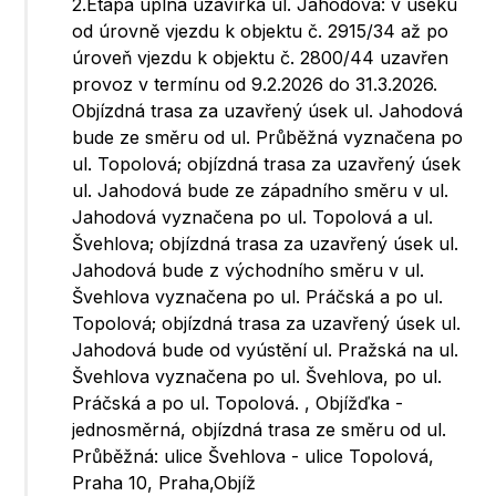
2.Etapa úplná uzavírka ul. Jahodová: v úseku
od úrovně vjezdu k objektu č. 2915/34 až po
úroveň vjezdu k objektu č. 2800/44 uzavřen
provoz v termínu od 9.2.2026 do 31.3.2026.
Objízdná trasa za uzavřený úsek ul. Jahodová
bude ze směru od ul. Průběžná vyznačena po
ul. Topolová; objízdná trasa za uzavřený úsek
ul. Jahodová bude ze západního směru v ul.
Jahodová vyznačena po ul. Topolová a ul.
Švehlova; objízdná trasa za uzavřený úsek ul.
Jahodová bude z východního směru v ul.
Švehlova vyznačena po ul. Práčská a po ul.
Topolová; objízdná trasa za uzavřený úsek ul.
Jahodová bude od vyústění ul. Pražská na ul.
Švehlova vyznačena po ul. Švehlova, po ul.
Práčská a po ul. Topolová. , Objížďka -
jednosměrná, objízdná trasa ze směru od ul.
Průběžná: ulice Švehlova - ulice Topolová,
Praha 10, Praha,Objíž