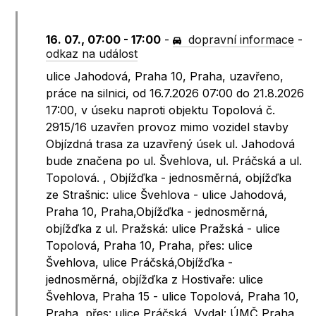
16. 07., 07:00 - 17:00
-
dopravní informace
-
odkaz na událost
ulice Jahodová, Praha 10, Praha, uzavřeno,
práce na silnici, od 16.7.2026 07:00 do 21.8.2026
17:00, v úseku naproti objektu Topolová č.
2915/16 uzavřen provoz mimo vozidel stavby
Objízdná trasa za uzavřený úsek ul. Jahodová
bude značena po ul. Švehlova, ul. Práčská a ul.
Topolová. , Objížďka - jednosměrná, objížďka
ze Strašnic: ulice Švehlova - ulice Jahodová,
Praha 10, Praha,Objížďka - jednosměrná,
objížďka z ul. Pražská: ulice Pražská - ulice
Topolová, Praha 10, Praha, přes: ulice
Švehlova, ulice Práčská,Objížďka -
jednosměrná, objížďka z Hostivaře: ulice
Švehlova, Praha 15 - ulice Topolová, Praha 10,
Praha, přes: ulice Práčská, Vydal: ÚMČ Praha