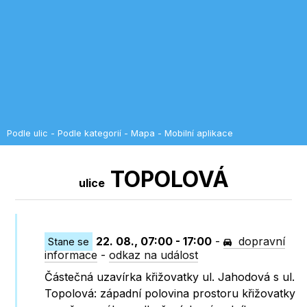
Podle ulic
-
Podle kategorií
-
Mapa
-
Mobilní aplikace
TOPOLOVÁ
ulice
22. 08., 07:00 - 17:00
-
dopravní
Stane se
informace
-
odkaz na událost
Částečná uzavírka křižovatky ul. Jahodová s ul.
Topolová: západní polovina prostoru křižovatky