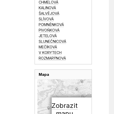
CHMELOVÁ
KALINOVÁ
ŠALVĚJOVÁ
SLÍVOVÁ
POMNĚNKOVÁ
PIVOŇKOVÁ
JETELOVÁ
SLUNEČNICOVÁ
MEČÍKOVÁ
V KORYTECH
ROZMARÝNOVÁ
Mapa
Zobrazit
mapu