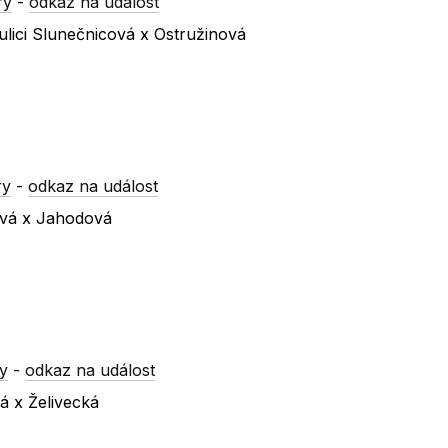
ry
-
odkaz na událost
lici Slunečnicová x Ostružinová
ry
-
odkaz na událost
ová x Jahodová
y
-
odkaz na událost
á x Želivecká