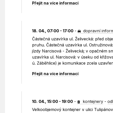
Přejít na více informací
18. 04., 07:00 - 17:00
-
dopravní infor
Částečná uzavírka ul. Želivecká: před ob
pruhu. Částečná uzavírka ul. Ostružinová
jízdy Narcisová - Želivecká; v opačném 
uzavírka ul. Narcisová: v úseku od křižov
ú. Záběhlice) je komunikace zcela uzavře
Přejít na více informací
10. 04., 15:00 - 19:00
-
kontejnery
-
od
Velkoobjemový kontejner v ulici Tulipánov