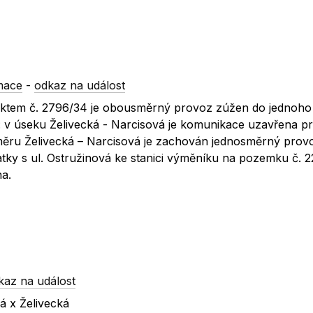
mace
-
odkaz na událost
jektem č. 2796/34 je obousměrný provoz zúžen do jednoho 
: v úseku Želivecká - Narcisová je komunikace uzavřena p
směru Želivecká – Narcisová je zachován jednosměrný prov
atky s ul. Ostružinová ke stanici výměníku na pozemku č. 2
na.
kaz na událost
á x Želivecká