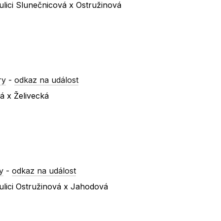
lici Slunečnicová x Ostružinová
ry
-
odkaz na událost
á x Želivecká
y
-
odkaz na událost
ulici Ostružinová x Jahodová