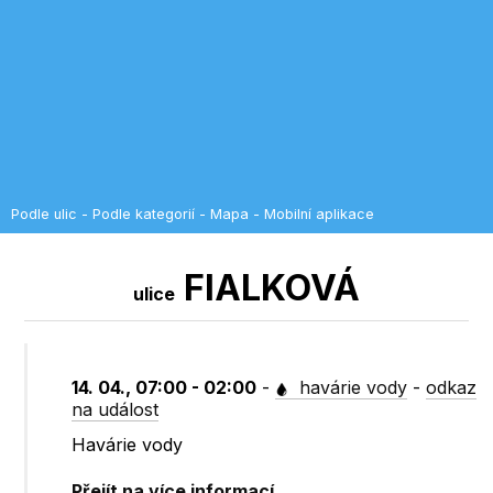
Podle ulic
-
Podle kategorií
-
Mapa
-
Mobilní aplikace
FIALKOVÁ
ulice
14. 04., 07:00 - 02:00
-
havárie vody
-
odkaz
na událost
Havárie vody
Přejít na více informací