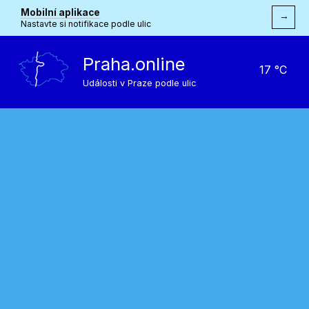
Mobilní aplikace
→
Nastavte si notifikace podle ulic
Praha.online
17 °C
Události v Praze podle ulic