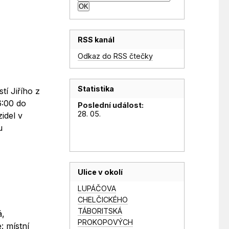
RSS kanál
Odkaz do RSS čtečky
Statistika
í Jiřího z
6:00 do
Poslední událost:
28. 05.
idel v
u
Ulice v okolí
LUPÁČOVA
CHELČICKÉHO
TÁBORITSKÁ
á,
PROKOPOVÝCH
: místní