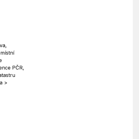
va,
 místní
e
tence PČR,
atastru
a >