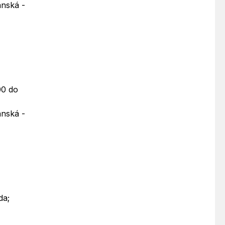
anská -
00 do
anská -
da;