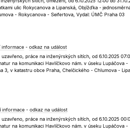
inženýrských sítích, omezení, od 6.10.2025 12:00 do 31.10.
tkami ulic Rokycanova a Lipanská, Objížďka - jednosměrná
lumova - Rokycanova - Seifertova, Vydal: ÚMČ Praha 03
 informace
-
odkaz na událost
 uzavřeno, práce na inženýrských sítích, od 6.10.2025 07:
matur na komunikaci Havlíčkovo nám. v úseku Lupáčova -
a 3, v katastru obce Praha, Chelčického - Chlumova - Lip
 informace
-
odkaz na událost
 uzavřeno, práce na inženýrských sítích, od 6.10.2025 00:
matur na komunikaci Havlíčkovo nám. v úseku Lupáčova -