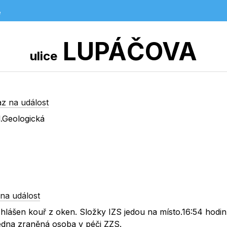
e
LUPÁČOVA
ulice
z na událost
.Geologická
na událost
lášen kouř z oken. Složky IZS jedou na místo.16:54 hodin 
jedna zraněná osoba v péči ZZS.