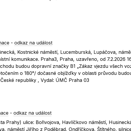
mace
-
odkaz na událost
sinecká, Kostnické náměstí, Lucemburská, Lupáčova, náměst
místní komunikace. Praha3, Praha, uzavřeno, od 7.2.2026 1
ůchodu budou dopravní značky B1 „Zákaz vjezdu všech voz
točením o 180°/ dočasné objížďky v oblasti průvodu budo
e České republiky , Vydal: ÚMČ Praha 03
mace
-
odkaz na událost
a Prahy) ulice: Bořivojova, Havlíčkovo náměstí, Husineck
 náměstí Jiřího z Poděbrad, Ondříčkova, Štítného, silnice