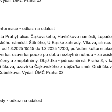
, Vydal: ÚMČ Praha 03
informace
-
odkaz na událost
ta Prahy) ulice: Čajkovského, Havlíčkovo náměstí, Lupáčo
kého náměstí, Štítného, U Rajské zahrady, Vlkova, silnice:
 od 1.3.2025 15:45 do 1.3.2025 17:00, pořádání kulturní akc
írka, uzavírka pouze po dobu nezbytně nutnou - za asis
eny a zneplatněny, Objížďka - jednosměrná: Praha 3, v k
dříčkova, uzavírka Čajkovského > objížďka směr Ondříčkov
 Kubelíkova, Vydal: ÚMČ Praha 03
ody
-
odkaz na událost