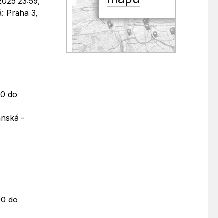
2025 23:59,
: Praha 3,
00 do
anská -
00 do