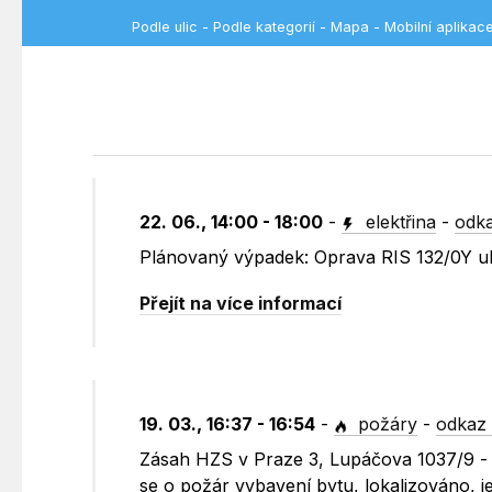
Podle ulic
-
Podle kategorií
-
Mapa
-
Mobilní aplikac
22. 06., 14:00 - 18:00
-
elektřina
-
odka
Plánovaný výpadek: Oprava RIS 132/0Y ul
Přejít na více informací
19. 03., 16:37 - 16:54
-
požáry
-
odkaz 
Zásah HZS v Praze 3, Lupáčova 1037/9 - h
se o požár vybavení bytu, lokalizováno, 