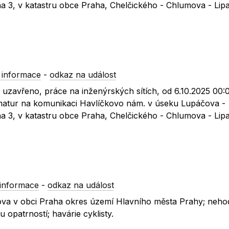
a 3, v katastru obce Praha, Chelčického - Chlumova - Lip
 informace
-
odkaz na událost
 uzavřeno, práce na inženýrských sítích, od 6.10.2025 00:
matur na komunikaci Havlíčkovo nám. v úseku Lupáčova -
a 3, v katastru obce Praha, Chelčického - Chlumova - Lip
informace
-
odkaz na událost
áčova v obci Praha okres území Hlavního města Prahy; neho
opatrností; havárie cyklisty.