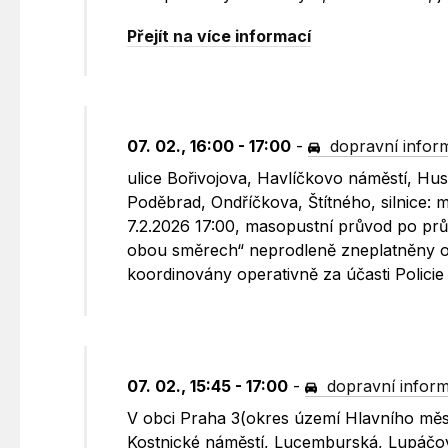
Přejít na více informací
07. 02., 16:00 - 17:00
-
dopravní infor
ulice Bořivojova, Havlíčkovo náměstí, Hu
Poděbrad, Ondříčkova, Štítného, silnice: 
7.2.2026 17:00, masopustní průvod po pr
obou směrech“ neprodleně zneplatněny o
koordinovány operativně za účasti Polici
07. 02., 15:45 - 17:00
-
dopravní infor
V obci Praha 3(okres území Hlavního měst
Kostnické náměstí, Lucemburská, Lupáčova,