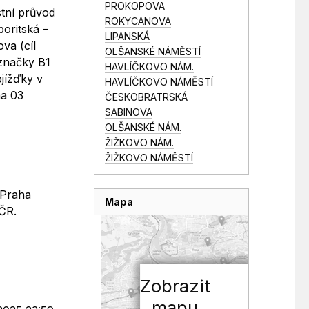
PROKOPOVA
tní průvod
ROKYCANOVA
oritská –
LIPANSKÁ
va (cíl
OLŠANSKÉ NÁMĚSTÍ
 značky B1
HAVLÍČKOVO NÁM.
jížďky v
HAVLÍČKOVO NÁMĚSTÍ
ha 03
ČESKOBRATRSKÁ
SABINOVA
OLŠANSKÉ NÁM.
ŽIŽKOVO NÁM.
ŽIŽKOVO NÁMĚSTÍ
 Praha
Mapa
PČR.
Zobrazit
mapu