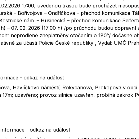
7.02.2026 17:00, uvedenou trasou bude procházet masopus
urská – Bořivojova – Ondříčkova – přechod komunikace Táb
Kostnické nám. – Husinecká – přechod komunikace Seiferto
5 h) – 07. 02. 2026 (17:00 h) /po průchodu budou dopravní
ech“ neprodleně zneplatněny otočením o 180°/ dočasné ob
tivně za účasti Policie České republiky , Vydal: ÚMČ Pra
formace
-
odkaz na událost
upáčova, Havlíčkovo náměstí, Rokycanova, Prokopova v obci
 17m; uzavřeno; provoz silnice uzavřen, probíhá zákrok 
 informace
-
odkaz na událost