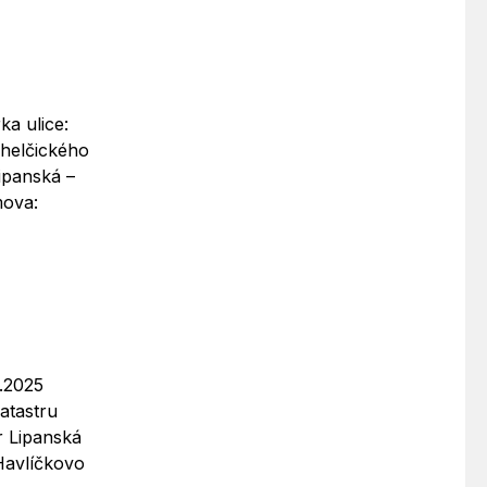
ka ulice:
Chelčického
ipanská –
mova:
6.2025
atastru
r Lipanská
Havlíčkovo