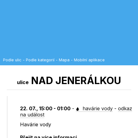
Podle ulic
-
Podle kategorií
-
Mapa
-
Mobilní aplikace
NAD JENERÁLKOU
ulice
22. 07., 15:00 - 01:00
-
havárie vody
-
odkaz
na událost
Havárie vody
Přejít na více informací