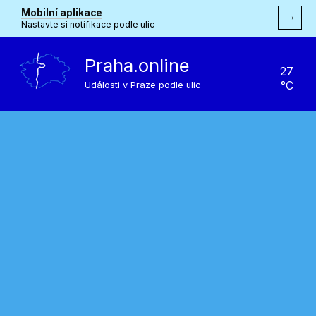
Mobilní aplikace
→
Nastavte si notifikace podle ulic
Praha.online
27
°C
Události v Praze podle ulic