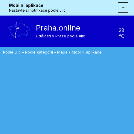
Mobilní aplikace
→
Nastavte si notifikace podle ulic
Praha.online
28
°C
Události v Praze podle ulic
Podle ulic
-
Podle kategorií
-
Mapa
-
Mobilní aplikace