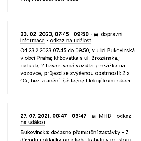
23. 02. 2023, 07:45 - 09:50
-
dopravní
informace
-
odkaz na událost
Od 23.2.2023 07:45 do 09:50; v ulici Bukovinská
v obci Praha; křižovatka s ul. Brozánská.;
nehoda; 2 havarovaná vozidla; překážka na
vozovce, průjezd se zvýšenou opatrností; 2 x
OA, bez zranění, částečně blokují komunikaci.
27. 07. 2021, 08:47 - 08:47
-
MHD
-
odkaz
na událost
Bukovinská: dočasné přemístění zastávky - Z
důvodu pokládky optického kabelu v prostoru