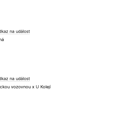
dkaz na událost
ná
dkaz na událost
ickou vozovnou x U Kolejí