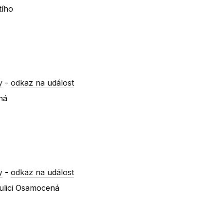
tího
y
-
odkaz na událost
ná
y
-
odkaz na událost
ulici Osamocená