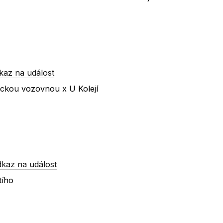
kaz na událost
ickou vozovnou x U Kolejí
dkaz na událost
tího