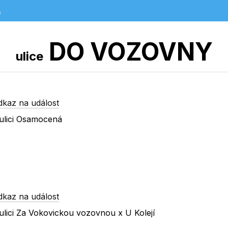
e
DO VOZOVNY
ulice
dkaz na událost
ulici Osamocená
dkaz na událost
lici Za Vokovickou vozovnou x U Kolejí