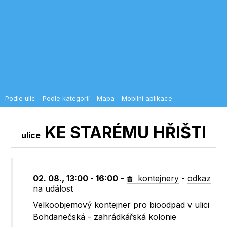
Podle ulic
-
Podle kategorií
-
Mapa
-
Mobilní aplikace
KE STARÉMU HŘIŠTI
ulice
02. 08., 13:00 - 16:00
-
kontejnery
-
odkaz
na událost
Velkoobjemový kontejner pro bioodpad v ulici
Bohdanečská - zahrádkářská kolonie