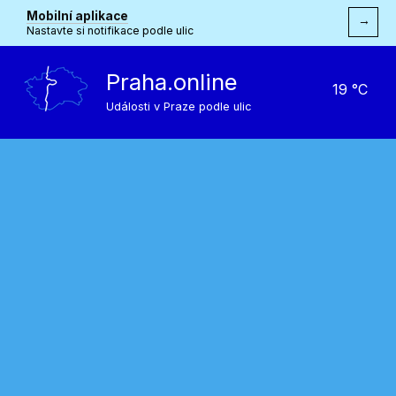
Mobilní aplikace
→
Nastavte si notifikace podle ulic
Praha.online
19 °C
Události v Praze podle ulic