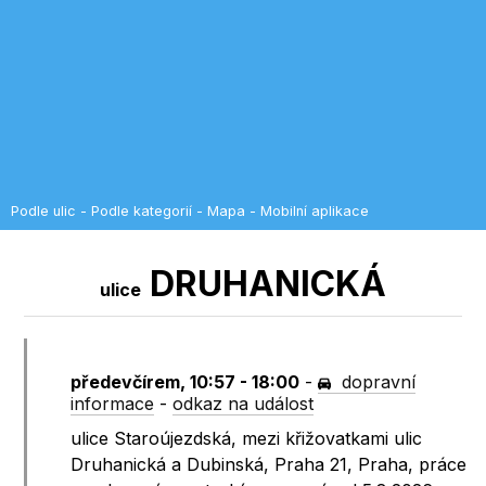
Podle ulic
-
Podle kategorií
-
Mapa
-
Mobilní aplikace
DRUHANICKÁ
ulice
předevčírem, 10:57 - 18:00
-
dopravní
informace
-
odkaz na událost
ulice Staroújezdská, mezi křižovatkami ulic
Druhanická a Dubinská, Praha 21, Praha, práce