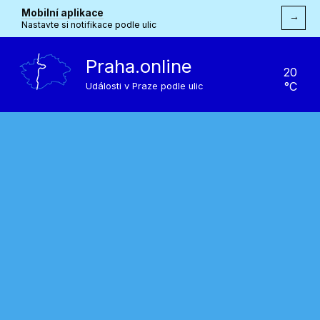
Mobilní aplikace
→
Nastavte si notifikace podle ulic
Praha.online
20
°C
Události v Praze podle ulic