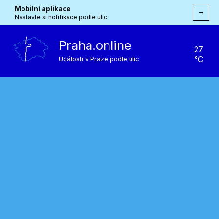
Mobilní aplikace
→
Nastavte si notifikace podle ulic
Praha.online
27
°C
Události v Praze podle ulic