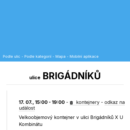
Podle ulic
-
Podle kategorií
-
Mapa
-
Mobilní aplikace
BRIGÁDNÍKŮ
ulice
17. 07., 15:00 - 19:00
-
kontejnery
-
odkaz na
událost
Velkoobjemový kontejner v ulici Brigádníků X U
Kombinátu