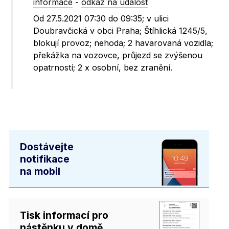
informace
-
odkaz na událost
Od 27.5.2021 07:30 do 09:35; v ulici
Doubravčická v obci Praha; Štíhlická 1245/5,
blokují provoz; nehoda; 2 havarovaná vozidla;
překážka na vozovce, průjezd se zvýšenou
opatrností; 2 x osobní, bez zranění.
Dostávejte
notifikace
na mobil
Tisk informací pro
nástěnku v domě