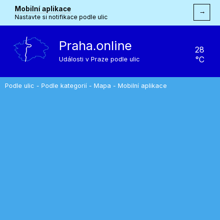
Mobilní aplikace
→
Nastavte si notifikace podle ulic
Praha.online
28
°C
Události v Praze podle ulic
Podle ulic
-
Podle kategorií
-
Mapa
-
Mobilní aplikace