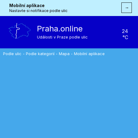
Mobilní aplikace
→
Nastavte si notifikace podle ulic
Praha.online
24
°C
Události v Praze podle ulic
Podle ulic
-
Podle kategorií
-
Mapa
-
Mobilní aplikace