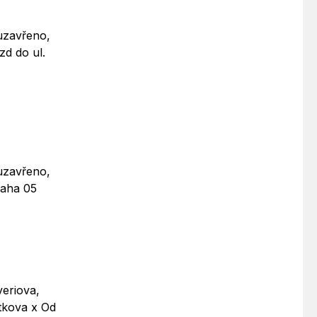
uzavřeno,
zd do ul.
uzavřeno,
raha 05
veriova,
tkova x Od