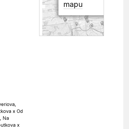
mapu
veriova,
tkova x Od
, Na
outkova x