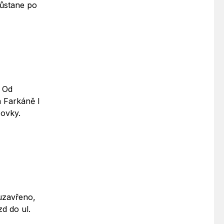
zůstane po
, Od
a Farkáně I
ovky.
uzavřeno,
d do ul.