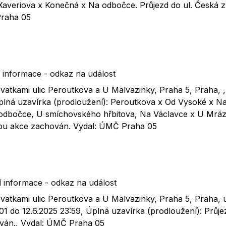
averiova x Konečná x Na odbočce. Průjezd do ul. Česká 
Praha 05
 informace
-
odkaz na událost
ovatkami ulic Peroutkova a U Malvazinky, Praha 5, Praha, 
plná uzavírka (prodloužení): Peroutkova x Od Vysoké x N
odbočce, U smíchovského hřbitova, Na Václavce x U Mráz
obu akce zachován. Vydal: ÚMČ Praha 05
 informace
-
odkaz na událost
ovatkami ulic Peroutkova a U Malvazinky, Praha 5, Praha, 
1 do 12.6.2025 23:59, Úplná uzavírka (prodloužení): Průjez
ván., Vydal: ÚMČ Praha 05