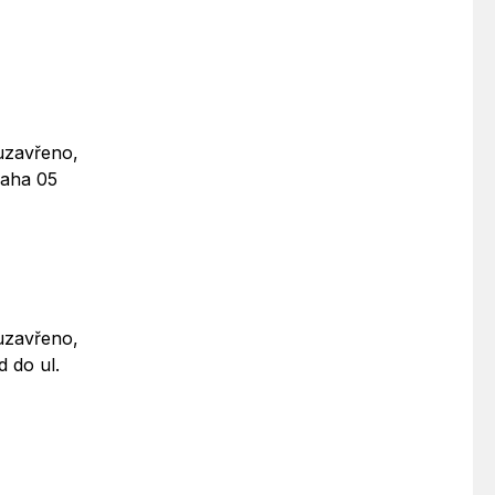
uzavřeno,
raha 05
uzavřeno,
 do ul.