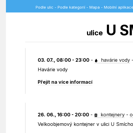
Podle ulic
-
Podle kategorií
-
Mapa
-
Mobilní aplikac
U S
ulice
03. 07., 08:00 - 23:00
-
havárie vody
Havárie vody
Přejít na více informací
26. 06., 16:00 - 20:00
-
kontejnery
-
o
Velkoobjemový kontejner v ulici U Smích