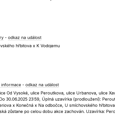
ry
-
odkaz na událost
ovského hřbitova x K Vodojemu
 informace
-
odkaz na událost
lice Od Vysoké, ulice Peroutkova, ulice Urbanova, ulice Xa
 Do 30.06.2025 23:59, Úplná uzavírka (prodloužení): Perou
eriova x Konečná x Na odbočce, U smíchovského hřbitova
eská zůstane po celou dobu akce zachován. Uzavírka: Per