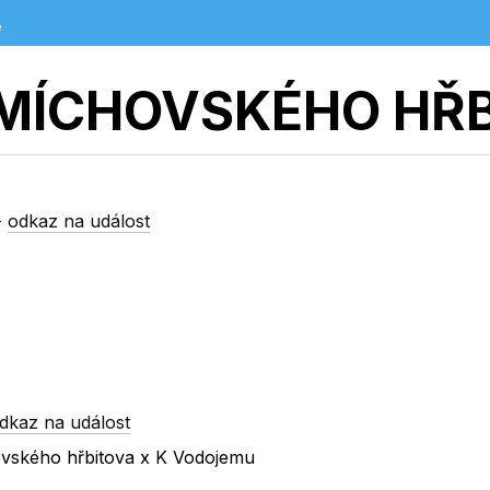
e
MÍCHOVSKÉHO HŘ
-
odkaz na událost
dkaz na událost
ovského hřbitova x K Vodojemu