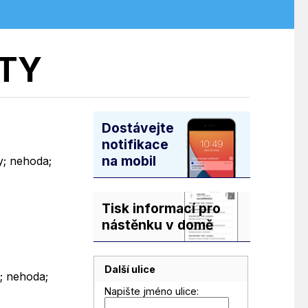
HTY
Dostávejte
notifikace
na mobil
y; nehoda;
Tisk informací pro
nástěnku v domě
Další ulice
y; nehoda;
Napište jméno ulice: