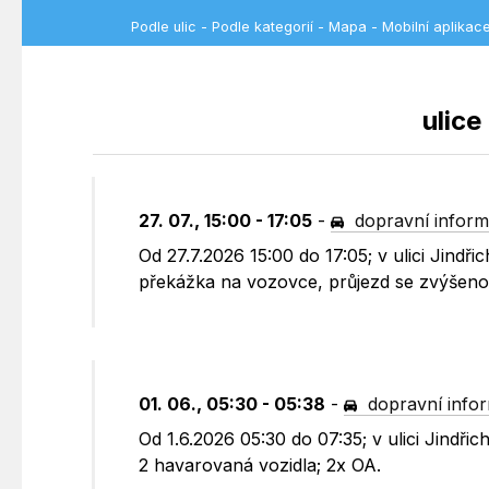
Podle ulic
-
Podle kategorií
-
Mapa
-
Mobilní aplikac
ulice
27. 07., 15:00 - 17:05
-
dopravní infor
Od 27.7.2026 15:00 do 17:05; v ulici Jind
překážka na vozovce, průjezd se zvýšenou
01. 06., 05:30 - 05:38
-
dopravní info
Od 1.6.2026 05:30 do 07:35; v ulici Jindř
2 havarovaná vozidla; 2x OA.