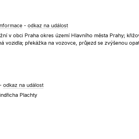
informace
-
odkaz na událost
ražní v obci Praha okres území Hlavního města Prahy; křižov
ná vozidla; překážka na vozovce, průjezd se zvýšenou opat
-
odkaz na událost
indřicha Plachty