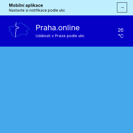
Mobilní aplikace
→
Nastavte si notifikace podle ulic
Praha.online
26
°C
Události v Praze podle ulic