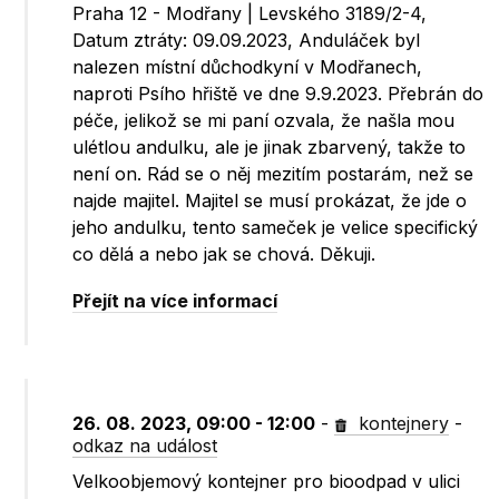
Praha 12 - Modřany | Levského 3189/2-4,
Datum ztráty: 09.09.2023, Anduláček byl
nalezen místní důchodkyní v Modřanech,
naproti Psího hřiště ve dne 9.9.2023. Přebrán do
péče, jelikož se mi paní ozvala, že našla mou
ulétlou andulku, ale je jinak zbarvený, takže to
není on. Rád se o něj mezitím postarám, než se
najde majitel. Majitel se musí prokázat, že jde o
jeho andulku, tento sameček je velice specifický
co dělá a nebo jak se chová. Děkuji.
Přejít na více informací
26. 08. 2023, 09:00 - 12:00
-
kontejnery
-
odkaz na událost
Velkoobjemový kontejner pro bioodpad v ulici