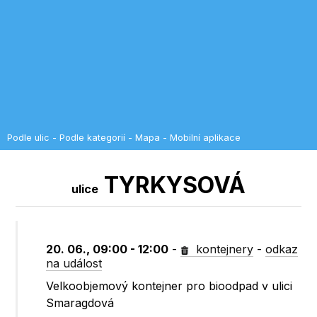
Podle ulic
-
Podle kategorií
-
Mapa
-
Mobilní aplikace
TYRKYSOVÁ
ulice
20. 06., 09:00 - 12:00
-
kontejnery
-
odkaz
na událost
Velkoobjemový kontejner pro bioodpad v ulici
Smaragdová