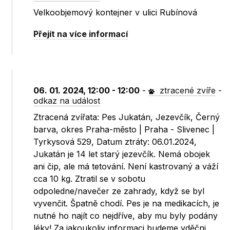
Velkoobjemový kontejner v ulici Rubínová
Přejít na více informací
06. 01. 2024, 12:00 - 12:00
-
ztracené zvíře
-
odkaz na událost
Ztracená zvířata: Pes Jukatán, Jezevčík, Černý
barva, okres Praha-město | Praha - Slivenec |
Tyrkysová 529, Datum ztráty: 06.01.2024,
Jukatán je 14 let starý jezevčík. Nemá obojek
ani čip, ale má tetování. Není kastrovaný a váží
cca 10 kg. Ztratil se v sobotu
odpoledne/navečer ze zahrady, když se byl
vyvenčit. Špatně chodí. Pes je na medikacích, je
nutné ho najít co nejdříve, aby mu byly podány
léky! Za jakoukoliv informaci budeme vděčni.