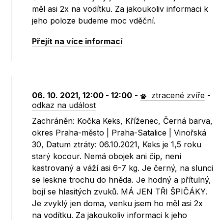
měl asi 2x na vodítku. Za jakoukoliv informaci k
jeho poloze budeme moc vděční.
Přejít na více informací
06. 10. 2021, 12:00 - 12:00
-
ztracené zvíře
-
odkaz na událost
Zachráněn: Kočka Keks, Kříženec, Černá barva,
okres Praha-město | Praha-Satalice | Vinořská
30, Datum ztráty: 06.10.2021, Keks je 1,5 roku
starý kocour. Nemá obojek ani čip, není
kastrovaný a váží asi 6-7 kg. Je černý, na slunci
se leskne trochu do hněda. Je hodný a přítulný,
bojí se hlasitých zvuků. MÁ JEN TŘI ŠPIČÁKY.
Je zvyklý jen doma, venku jsem ho měl asi 2x
na vodítku. Za jakoukoliv informaci k jeho