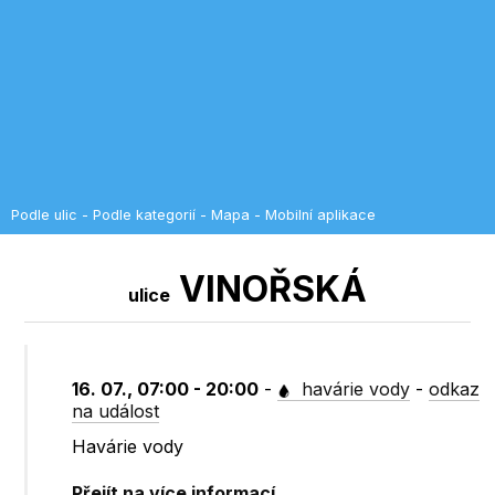
Podle ulic
-
Podle kategorií
-
Mapa
-
Mobilní aplikace
VINOŘSKÁ
ulice
16. 07., 07:00 - 20:00
-
havárie vody
-
odkaz
na událost
Havárie vody
Přejít na více informací