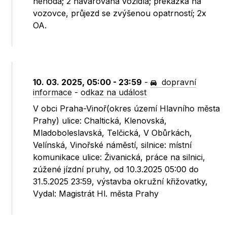
nehoda; 2 havarovaná vozidla; překážka na
vozovce, průjezd se zvýšenou opatrností; 2x
OA.
10. 03. 2025, 05:00 - 23:59
-
dopravní
informace
-
odkaz na událost
V obci Praha-Vinoř(okres území Hlavního města
Prahy) ulice: Chaltická, Klenovská,
Mladoboleslavská, Telčická, V Obůrkách,
Velínská, Vinořské náměstí, silnice: místní
komunikace ulice: Živanická, práce na silnici,
zúžené jízdní pruhy, od 10.3.2025 05:00 do
31.5.2025 23:59, výstavba okružní křižovatky,
Vydal: Magistrát Hl. města Prahy