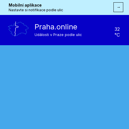
Mobilní aplikace
→
Nastavte si notifikace podle ulic
Praha.online
32
°C
Události v Praze podle ulic