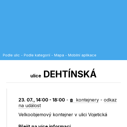
Podle ulic
-
Podle kategorií
-
Mapa
-
Mobilní aplikace
DEHTÍNSKÁ
ulice
23. 07., 14:00 - 18:00
-
kontejnery
-
odkaz
na událost
Velkoobjemový kontejner v ulici Vojetická
Přejít na více informací