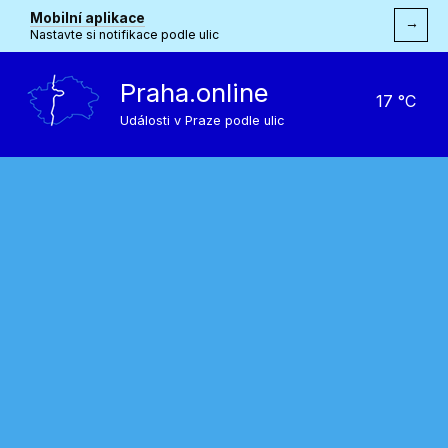
Mobilní aplikace
→
Nastavte si notifikace podle ulic
Praha.online
17 °C
Události v Praze podle ulic