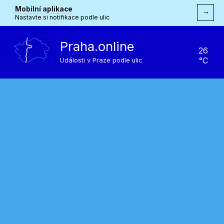
Mobilní aplikace
→
Nastavte si notifikace podle ulic
Praha.online
26
°C
Události v Praze podle ulic