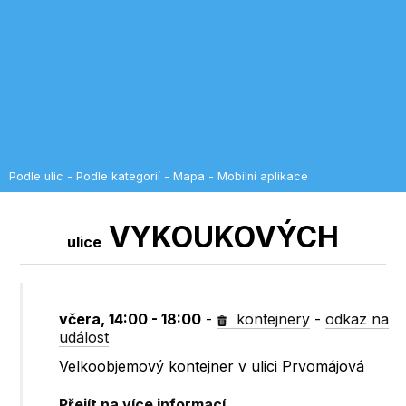
Podle ulic
-
Podle kategorií
-
Mapa
-
Mobilní aplikace
VYKOUKOVÝCH
ulice
včera, 14:00 - 18:00
-
kontejnery
-
odkaz na
událost
Velkoobjemový kontejner v ulici Prvomájová
Přejít na více informací