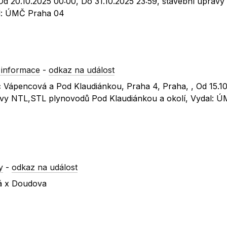
 Od 20.10.2025 00:00, Do 31.10.2025 23:59, stavební úprav
al: ÚMČ Praha 04
 informace
-
odkaz na událost
c Vápencová a Pod Klaudiánkou, Praha 4, Praha, , Od 15.1
ravy NTL,STL plynovodů Pod Klaudiánkou a okolí, Vydal: 
y
-
odkaz na událost
ká x Doudova