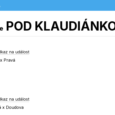
e
POD KLAUDIÁNK
ce
dkaz na událost
 x Pravá
dkaz na událost
ká x Doudova