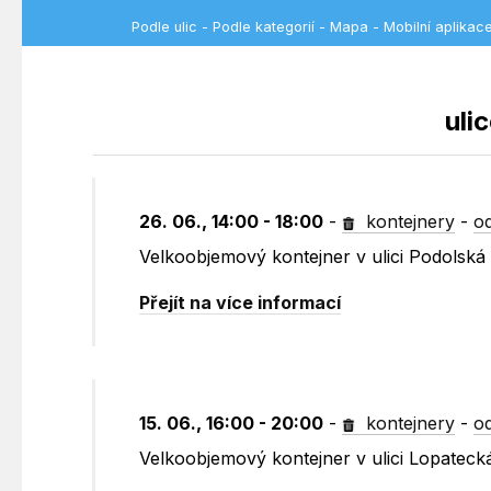
Podle ulic
-
Podle kategorií
-
Mapa
-
Mobilní aplikac
uli
26. 06., 14:00 - 18:00
-
kontejnery
-
o
Velkoobjemový kontejner v ulici Podolská
Přejít na více informací
15. 06., 16:00 - 20:00
-
kontejnery
-
o
Velkoobjemový kontejner v ulici Lopatec