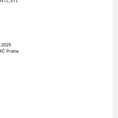
y NTL,STL
0.2025
ÚMČ Praha