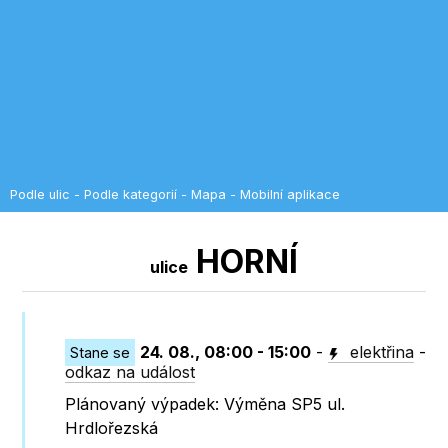
Podle ulic
-
Podle kategorií
-
Mapa
-
Mobilní aplikace
HORNÍ
ulice
24. 08., 08:00 - 15:00
-
elektřina
-
Stane se
odkaz na událost
Plánovaný výpadek: Výměna SP5 ul.
Hrdlořezská