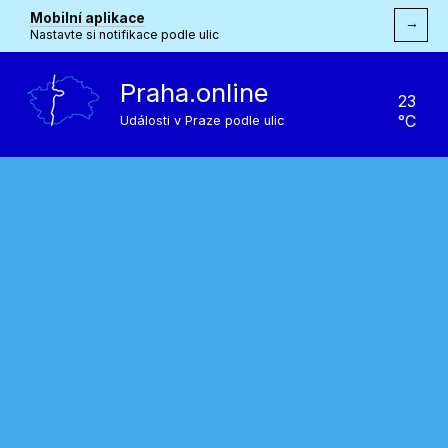
Mobilní aplikace
→
Nastavte si notifikace podle ulic
Praha.online
23
°C
Události v Praze podle ulic