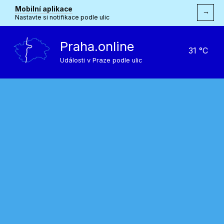
Mobilní aplikace
→
Nastavte si notifikace podle ulic
Praha.online
31 °C
Události v Praze podle ulic