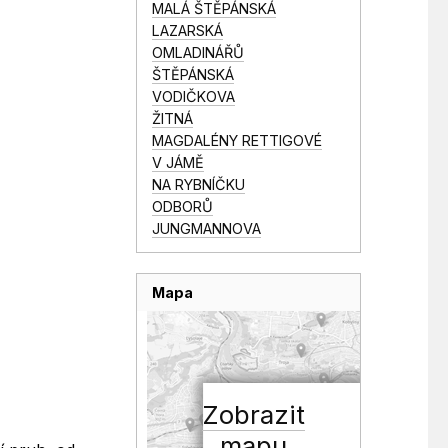
MALÁ ŠTĚPÁNSKÁ
LAZARSKÁ
OMLADINÁŘŮ
ŠTĚPÁNSKÁ
VODIČKOVA
ŽITNÁ
MAGDALÉNY RETTIGOVÉ
V JÁMĚ
NA RYBNÍČKU
ODBORŮ
JUNGMANNOVA
Mapa
Zobrazit
mapu