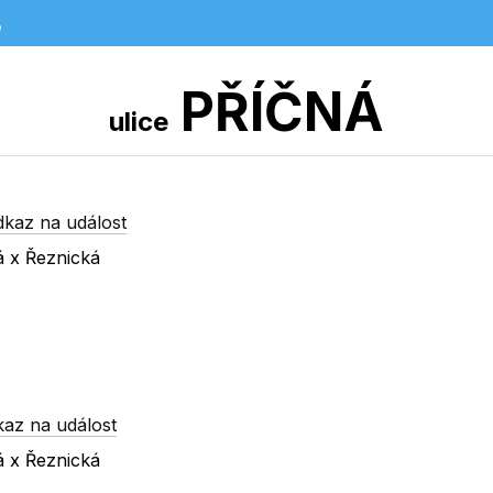
e
PŘÍČNÁ
ulice
dkaz na událost
á x Řeznická
kaz na událost
á x Řeznická