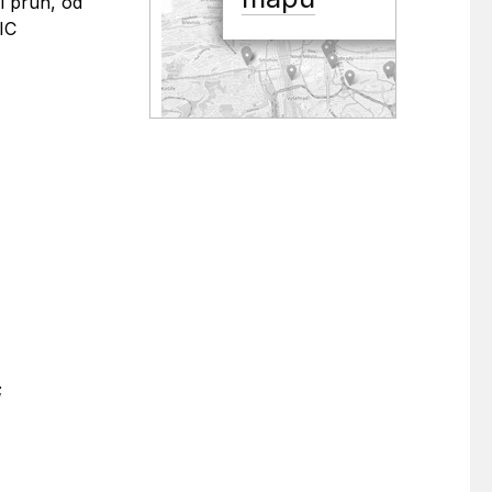
í pruh, od
IC
;