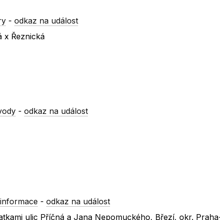
ry
-
odkaz na událost
á x Řeznická
vody
-
odkaz na událost
informace
-
odkaz na událost
ižovatkami ulic Příčná a Jana Nepomuckého, Březí, okr. Prah