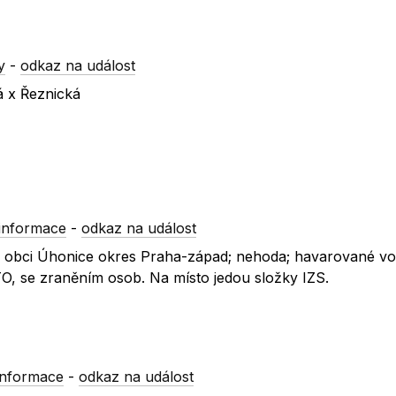
y
-
odkaz na událost
á x Řeznická
informace
-
odkaz na událost
á v obci Úhonice okres Praha-západ; nehoda; havarované vo
O, se zraněním osob. Na místo jedou složky IZS.
informace
-
odkaz na událost