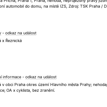
á a Příčná, Praha 1, Praha, nehoda, neprůjezdný pravý jízdn
obní automobil do domu, na místě IZS, Zdroj: TSK Praha / D
y
-
odkaz na událost
á x Řeznická
í informace
-
odkaz na událost
čná v obci Praha okres území Hlavního města Prahy; nehoda
e; OA x cyklista, bez zranění.