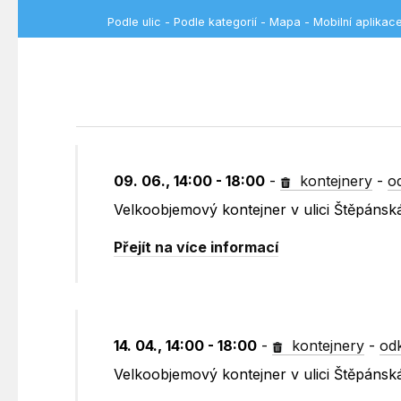
Podle ulic
-
Podle kategorií
-
Mapa
-
Mobilní aplikac
09. 06., 14:00 - 18:00
-
kontejnery
-
o
Velkoobjemový kontejner v ulici Štěpánsk
Přejít na více informací
14. 04., 14:00 - 18:00
-
kontejnery
-
od
Velkoobjemový kontejner v ulici Štěpánsk