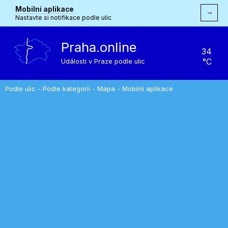
Mobilní aplikace
→
Nastavte si notifikace podle ulic
Praha.online
34
°C
Události v Praze podle ulic
Podle ulic
-
Podle kategorií
-
Mapa
-
Mobilní aplikace