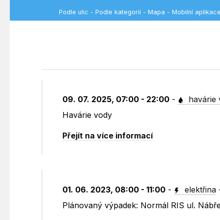
Podle ulic
-
Podle kategorií
-
Mapa
-
Mobilní aplikac
09. 07. 2025, 07:00 - 22:00
-
havárie 
Havárie vody
Přejít na více informací
01. 06. 2023, 08:00 - 11:00
-
elektřina
Plánovaný výpadek: Normál RIS ul. Nábř