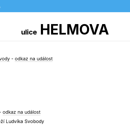
e
HELMOVA
ulice
vody
-
odkaz na událost
-
odkaz na událost
eží Ludvíka Svobody