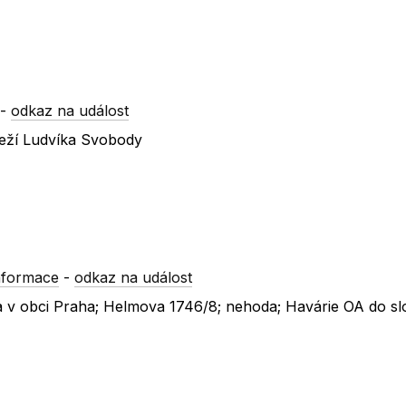
-
odkaz na událost
eží Ludvíka Svobody
nformace
-
odkaz na událost
va v obci Praha; Helmova 1746/8; nehoda; Havárie OA do sl