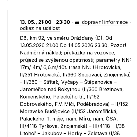
13. 05., 21:00 - 23:30
-
dopravní informace
-
odkaz na událost
D8, km 92, ve směru Drážďany (D), Od
13.05.2026 21:00 Do 14.05.2026 23:30, Pozor!
Nadměrný náklad; překážka na vozovce,
průjezd se zvýšenou opatrností; parametry NN:
17m/ 4m/ 6,6,m/40t. trasa NN: (Hrotovická,
II/351 Hrotovická, II/360 Spojovací, Znojemská)
– II/360 – Střítež, Výčapy – Štěpánovice –
Jaroměřice nad Rokytnou (II/360 Březinova,
Komenského, Palackého tř., II/152
Dobrovského, F.V. Míči, Poděbradova) – II/152
Moravské Budějovice (II/152 Jaroměřická,
Palackého, 1. máje, nám. Míru, nám. ČSA,
III/4118 Tyršova, Znojemská) – III/4118 – I/38 –
Litohoř – Jakubov – Horky – Želetava (I/38