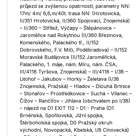
průjezd se zvýšenou opatrností; parametry NN:
17m/ 4m/ 6,6,m/40t. trasa NN: (Hrotovická,
II/351 Hrotovická, II/360 Spojovací, Znojemská)
– II/360 – Střítež, Výčapy – Štěpánovice –
Jaroměřice nad Rokytnou (II/360 Březinova,
Komenského, Palackého tř., II/152
Dobrovského, F.V. Míči, Poděbradova) – II/152
Moravské Budějovice (II/152 Jaroměřická,
Palackého, 1. máje, nám. Míru, nám. ČSA,
III/4118 Tyršova, Znojemská) – III/4118 – I/38 –
Litohoř – Jakubov – Horky – Želetava (I/38
Znojemská, Pražská) – Hladov – Dlouhá Brtnice
– Stonařov – Prostředkovice – Suchá – Vílanec –
Čížov – Rančířov – Jihlava (obchvatem po I/38)
– nájezd na D1 EXIT 112 – D1 - Praha (D1
Brněnská, Spořilovská, Jižní spojka,
Štěrboholská spojka, D0 Pražský okruh
východní, Novopacká, Kbelská, I/8 Cínovecká)