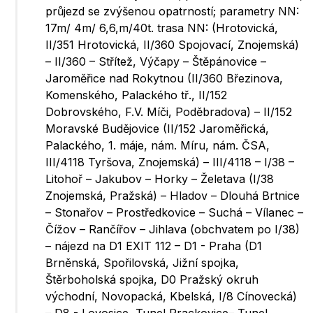
průjezd se zvýšenou opatrností; parametry NN:
17m/ 4m/ 6,6,m/40t. trasa NN: (Hrotovická,
II/351 Hrotovická, II/360 Spojovací, Znojemská)
– II/360 – Střítež, Výčapy – Štěpánovice –
Jaroměřice nad Rokytnou (II/360 Březinova,
Komenského, Palackého tř., II/152
Dobrovského, F.V. Míči, Poděbradova) – II/152
Moravské Budějovice (II/152 Jaroměřická,
Palackého, 1. máje, nám. Míru, nám. ČSA,
III/4118 Tyršova, Znojemská) – III/4118 – I/38 –
Litohoř – Jakubov – Horky – Želetava (I/38
Znojemská, Pražská) – Hladov – Dlouhá Brtnice
– Stonařov – Prostředkovice – Suchá – Vílanec –
Čížov – Rančířov – Jihlava (obchvatem po I/38)
– nájezd na D1 EXIT 112 – D1 - Praha (D1
Brněnská, Spořilovská, Jižní spojka,
Štěrboholská spojka, D0 Pražský okruh
východní, Novopacká, Kbelská, I/8 Cínovecká)