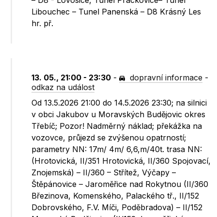
– D8 - Lovosice, Tunel Prackovice– Tunel
Libouchec – Tunel Panenská – D8 Krásný Les
hr. př.
13. 05., 21:00 - 23:30
-
dopravní informace
-
odkaz na událost
Od 13.5.2026 21:00 do 14.5.2026 23:30; na silnici
v obci Jakubov u Moravských Budějovic okres
Třebíč; Pozor! Nadměrný náklad; překážka na
vozovce, průjezd se zvýšenou opatrností;
parametry NN: 17m/ 4m/ 6,6,m/40t. trasa NN:
(Hrotovická, II/351 Hrotovická, II/360 Spojovací,
Znojemská) – II/360 – Střítež, Výčapy –
Štěpánovice – Jaroměřice nad Rokytnou (II/360
Březinova, Komenského, Palackého tř., II/152
Dobrovského, F.V. Míči, Poděbradova) – II/152