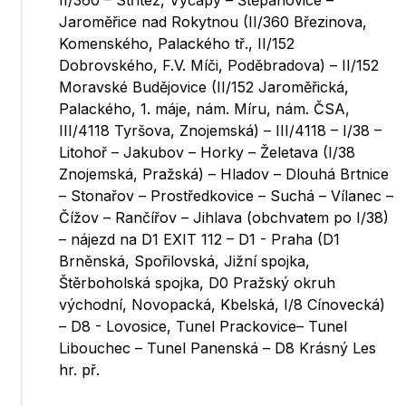
II/360 – Střítež, Výčapy – Štěpánovice –
Jaroměřice nad Rokytnou (II/360 Březinova,
Komenského, Palackého tř., II/152
Dobrovského, F.V. Míči, Poděbradova) – II/152
Moravské Budějovice (II/152 Jaroměřická,
Palackého, 1. máje, nám. Míru, nám. ČSA,
III/4118 Tyršova, Znojemská) – III/4118 – I/38 –
Litohoř – Jakubov – Horky – Želetava (I/38
Znojemská, Pražská) – Hladov – Dlouhá Brtnice
– Stonařov – Prostředkovice – Suchá – Vílanec –
Čížov – Rančířov – Jihlava (obchvatem po I/38)
– nájezd na D1 EXIT 112 – D1 - Praha (D1
Brněnská, Spořilovská, Jižní spojka,
Štěrboholská spojka, D0 Pražský okruh
východní, Novopacká, Kbelská, I/8 Cínovecká)
– D8 - Lovosice, Tunel Prackovice– Tunel
Libouchec – Tunel Panenská – D8 Krásný Les
hr. př.