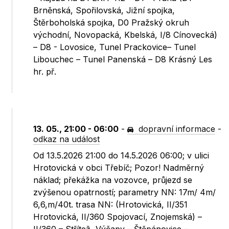
Brněnská, Spořilovská, Jižní spojka,
Štěrboholská spojka, D0 Pražský okruh
východní, Novopacká, Kbelská, I/8 Cínovecká)
– D8 - Lovosice, Tunel Prackovice– Tunel
Libouchec – Tunel Panenská – D8 Krásný Les
hr. př.
13. 05., 21:00 - 06:00
-
dopravní informace
-
odkaz na událost
Od 13.5.2026 21:00 do 14.5.2026 06:00; v ulici
Hrotovická v obci Třebíč; Pozor! Nadměrný
náklad; překážka na vozovce, průjezd se
zvýšenou opatrností; parametry NN: 17m/ 4m/
6,6,m/40t. trasa NN: (Hrotovická, II/351
Hrotovická, II/360 Spojovací, Znojemská) –