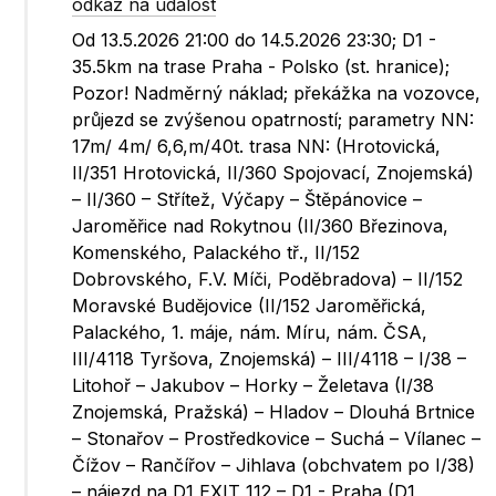
odkaz na událost
Od 13.5.2026 21:00 do 14.5.2026 23:30; D1 -
35.5km na trase Praha - Polsko (st. hranice);
Pozor! Nadměrný náklad; překážka na vozovce,
průjezd se zvýšenou opatrností; parametry NN:
17m/ 4m/ 6,6,m/40t. trasa NN: (Hrotovická,
II/351 Hrotovická, II/360 Spojovací, Znojemská)
– II/360 – Střítež, Výčapy – Štěpánovice –
Jaroměřice nad Rokytnou (II/360 Březinova,
Komenského, Palackého tř., II/152
Dobrovského, F.V. Míči, Poděbradova) – II/152
Moravské Budějovice (II/152 Jaroměřická,
Palackého, 1. máje, nám. Míru, nám. ČSA,
III/4118 Tyršova, Znojemská) – III/4118 – I/38 –
Litohoř – Jakubov – Horky – Želetava (I/38
Znojemská, Pražská) – Hladov – Dlouhá Brtnice
– Stonařov – Prostředkovice – Suchá – Vílanec –
Čížov – Rančířov – Jihlava (obchvatem po I/38)
– nájezd na D1 EXIT 112 – D1 - Praha (D1