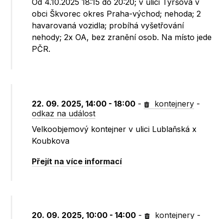
Od 4.10.2025 18:15 do 20:20; v ulici Tyršova v
obci Škvorec okres Praha-východ; nehoda; 2
havarovaná vozidla; probíhá vyšetřování
nehody; 2x OA, bez zranění osob. Na místo jede
PČR.
22. 09. 2025, 14:00 - 18:00
-
kontejnery
-
odkaz na událost
Velkoobjemový kontejner v ulici Lublaňská x
Koubkova
Přejít na více informací
20. 09. 2025, 10:00 - 14:00
-
kontejnery
-