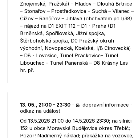
Znojemská, Pražská) – Hladov – Dlouhá Brtnice
– Stonařov – Prostředkovice – Suchá – Vílanec –
Čížov – Rančířov – Jihlava (obchvatem po I/38)
– nájezd na D1 EXIT 112 – D1 - Praha (D1
Brněnská, Spořilovská, Jižní spojka,
Štěrboholská spojka, D0 Pražský okruh
východní, Novopacká, Kbelská, I/8 Cínovecká)
– D8 - Lovosice, Tunel Prackovice– Tunel
Libouchec – Tunel Panenská – D8 Krásný Les
hr. př.
13. 05., 21:00 - 23:30
-
dopravní informace
-
odkaz na událost
Od 13.5.2026 21:00 do 14.5.2026 23:30; na silnici
152 u obce Moravské Budějovice okres Třebíč;
Pozor! Nadměrný náklad; překážka na vozovce,