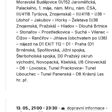
Moravské Budějovice (II/152 Jaroměřická,
Palackého, 1. máje, nám. Míru, nám. ČSA,
III/4118 Tyršova, Znojemská) – III/4118 – I/38 –
Litohoř – Jakubov – Horky – Želetava (I/38
Znojemská, Pražská) – Hladov – Dlouhá Brtnice
– Stonařov – Prostředkovice – Suchá – Vílanec –
Čížov – Rančířov – Jihlava (obchvatem po I/38)
– nájezd na D1 EXIT 112 – D1 - Praha (D1
Brněnská, Spořilovská, Jižní spojka,
Šterboholská spojka, D0 Pražský okruh
východní, Novopacká, Kbelská, I/8 Cínovecká)
– D8 - Lovosice, Tunel Prackovice– Tunel
Libouchec – Tunel Panenská – D8 Krásný Les
hr. př.
13. 05., 21:00 - 23:30
-
dopravní informace
-