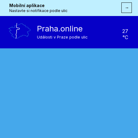
Mobilní aplikace
→
Nastavte si notifikace podle ulic
Praha.online
27
°C
Události v Praze podle ulic