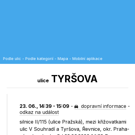
Podle ulic
-
Podle kategorií
-
Mapa
-
Mobilní aplikace
TYRŠOVA
ulice
23. 06., 14:39 - 15:09
-
dopravní informace
-
odkaz na událost
silnice II/115 (ulice Pražská), mezi křižovatkami
ulic V Souhradí a Tyršova, Řevnice, okr. Praha-