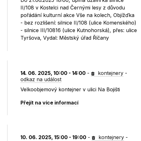
Do 21.06.2025 18:00, úplná uzavírka silnice
II/108 v Kostelci nad Černými lesy z důvodu
pořádání kulturní akce Vše na kolech, Objížďka
- bez rozlišení: silnice II/108 (ulice Komenského)
- silnice III/10816 (ulice Kutnohorská), přes: ulice
Tyršova, Vydal: Městský úřad Říčany
14. 06. 2025, 10:00 - 14:00
-
kontejnery
-
odkaz na událost
Velkoobjemový kontejner v ulici Na Bojišti
Přejít na více informací
10. 06. 2025, 15:00 - 19:00
-
kontejnery
-