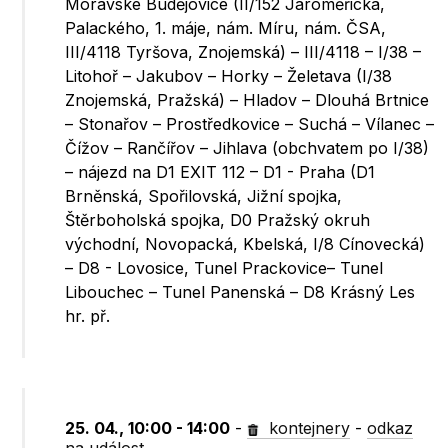
Moravské Budějovice (II/152 Jaroměřická,
Palackého, 1. máje, nám. Míru, nám. ČSA,
III/4118 Tyršova, Znojemská) – III/4118 – I/38 –
Litohoř – Jakubov – Horky – Želetava (I/38
Znojemská, Pražská) – Hladov – Dlouhá Brtnice
– Stonařov – Prostředkovice – Suchá – Vílanec –
Čížov – Rančířov – Jihlava (obchvatem po I/38)
– nájezd na D1 EXIT 112 – D1 - Praha (D1
Brněnská, Spořilovská, Jižní spojka,
Štěrboholská spojka, D0 Pražský okruh
východní, Novopacká, Kbelská, I/8 Cínovecká)
– D8 - Lovosice, Tunel Prackovice– Tunel
Libouchec – Tunel Panenská – D8 Krásný Les
hr. př.
25. 04., 10:00 - 14:00
-
kontejnery
-
odkaz