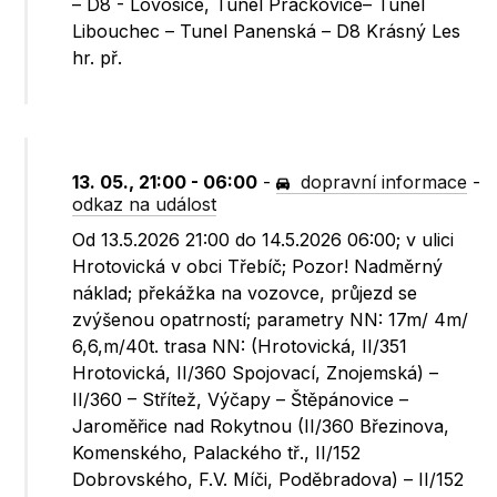
– D8 - Lovosice, Tunel Prackovice– Tunel
Libouchec – Tunel Panenská – D8 Krásný Les
hr. př.
13. 05., 21:00 - 06:00
-
dopravní informace
-
odkaz na událost
Od 13.5.2026 21:00 do 14.5.2026 06:00; v ulici
Hrotovická v obci Třebíč; Pozor! Nadměrný
náklad; překážka na vozovce, průjezd se
zvýšenou opatrností; parametry NN: 17m/ 4m/
6,6,m/40t. trasa NN: (Hrotovická, II/351
Hrotovická, II/360 Spojovací, Znojemská) –
II/360 – Střítež, Výčapy – Štěpánovice –
Jaroměřice nad Rokytnou (II/360 Březinova,
Komenského, Palackého tř., II/152
Dobrovského, F.V. Míči, Poděbradova) – II/152