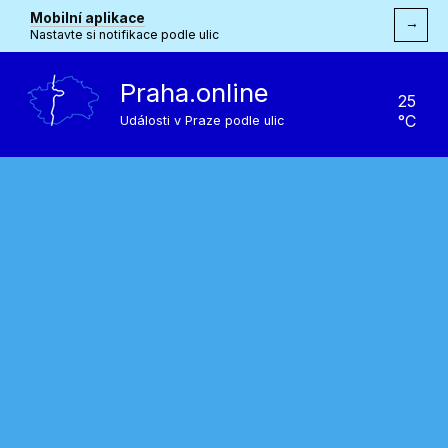
Mobilní aplikace
→
Nastavte si notifikace podle ulic
Praha.online
25
°C
Události v Praze podle ulic