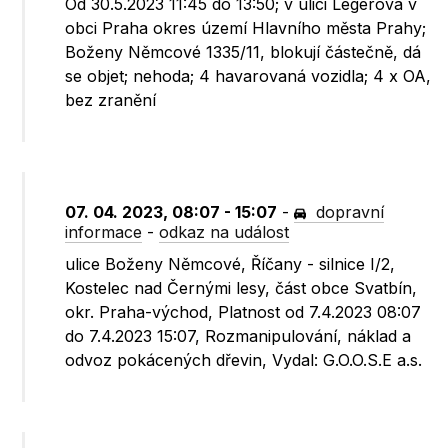
Od 30.5.2023 11:45 do 13:50; v ulici Legerova v
obci Praha okres území Hlavního města Prahy;
Boženy Němcové 1335/11, blokují částečně, dá
se objet; nehoda; 4 havarovaná vozidla; 4 x OA,
bez zranění
07. 04. 2023, 08:07 - 15:07
-
dopravní
informace
-
odkaz na událost
ulice Boženy Němcové, Říčany - silnice I/2,
Kostelec nad Černými lesy, část obce Svatbín,
okr. Praha-východ, Platnost od 7.4.2023 08:07
do 7.4.2023 15:07, Rozmanipulování, náklad a
odvoz pokácených dřevin, Vydal: G.O.O.S.E a.s.