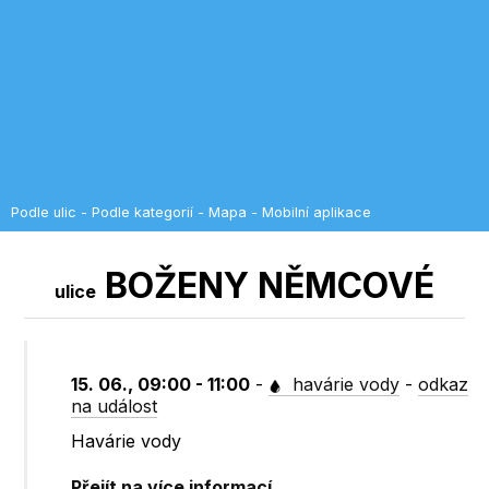
Podle ulic
-
Podle kategorií
-
Mapa
-
Mobilní aplikace
BOŽENY NĚMCOVÉ
ulice
15. 06., 09:00 - 11:00
-
havárie vody
-
odkaz
na událost
Havárie vody
Přejít na více informací