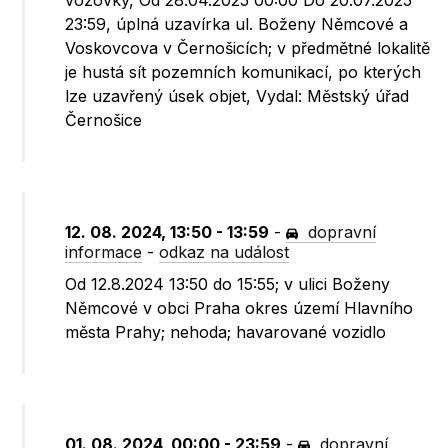
vozovky, Od 28.04.2025 00:00 Do 20.07.2025
23:59, úplná uzavírka ul. Boženy Němcové a
Voskovcova v Černošicích; v předmětné lokalitě
je hustá sít pozemních komunikací, po kterých
lze uzavřený úsek objet, Vydal: Městský úřad
Černošice
12. 08. 2024, 13:50 - 13:59
-
dopravní
informace
-
odkaz na událost
Od 12.8.2024 13:50 do 15:55; v ulici Boženy
Němcové v obci Praha okres území Hlavního
města Prahy; nehoda; havarované vozidlo
01. 08. 2024, 00:00 - 23:59
-
dopravní