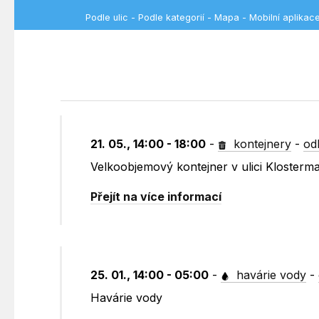
Podle ulic
-
Podle kategorií
-
Mapa
-
Mobilní aplikac
21. 05., 14:00 - 18:00
-
kontejnery
-
od
Velkoobjemový kontejner v ulici Kloster
Přejít na více informací
25. 01., 14:00 - 05:00
-
havárie vody
-
Havárie vody