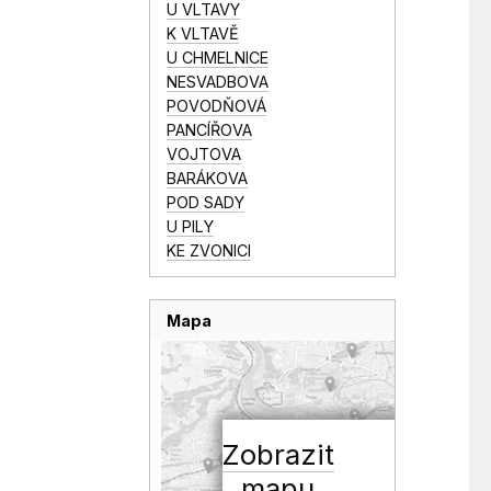
U VLTAVY
K VLTAVĚ
U CHMELNICE
NESVADBOVA
POVODŇOVÁ
PANCÍŘOVA
VOJTOVA
BARÁKOVA
POD SADY
U PILY
KE ZVONICI
Mapa
Zobrazit
mapu