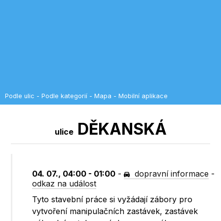
Podle ulic
-
Podle kategorií
-
Mapa
-
Mobilní aplikace
DĚKANSKÁ
ulice
04. 07., 04:00 - 01:00
-
dopravní informace
-
odkaz na událost
Tyto stavební práce si vyžádají zábory pro
vytvoření manipulačních zastávek, zastávek