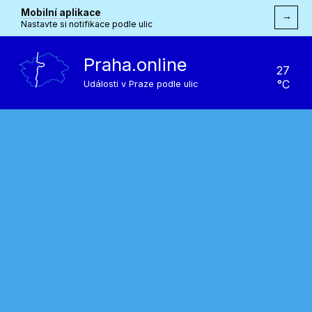
Mobilní aplikace
→
Nastavte si notifikace podle ulic
Praha.online
27
°C
Události v Praze podle ulic